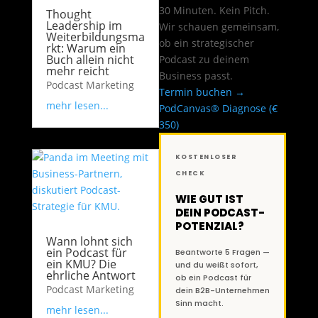
30 Minuten. Kein Pitch.
Thought
Leadership im
Wir schauen gemeinsam,
Weiterbildungsma
ob ein strategischer
rkt: Warum ein
Buch allein nicht
Podcast zu deinem
mehr reicht
Business passt.
Podcast Marketing
Termin buchen →
mehr lesen...
PodCanvas® Diagnose (€
350)
KOSTENLOSER
CHECK
WIE GUT IST
DEIN PODCAST-
POTENZIAL?
Wann lohnt sich
ein Podcast für
Beantworte 5 Fragen —
ein KMU? Die
und du weißt sofort,
ehrliche Antwort
ob ein Podcast für
Podcast Marketing
dein B2B-Unternehmen
Sinn macht.
mehr lesen...