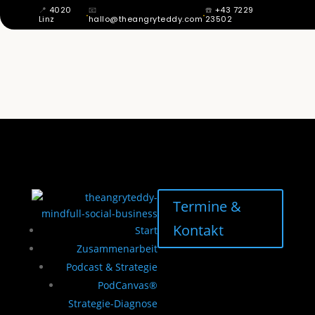
📍
4020
📧
☎️
+43 7229
·
·
Linz
hallo@theangryteddy.com
23502
ZITTERN STATT SKRIPTEN: WAS MIR
MEINE ERSTES PROMI INTERVIEW ÜBER
PERFEKTION GELEHRT HAT | EG042
Termine &
Kontakt
Start
Zusammenarbeit
Podcast & Strategie
PodCanvas®
Strategie-Diagnose