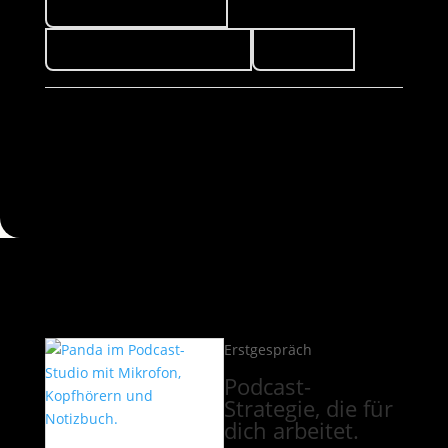
Förderprogramme 💰
News aus dem TeddyLab
Podcasts
Erstgespräch
Podcast-
Strategie, die für
dich arbeitet.