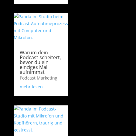
Warum dein
Podcast scheitert,
bevor du ein
einziges Mal
aufnimmst
Podcast Marketing
mehr lesen...