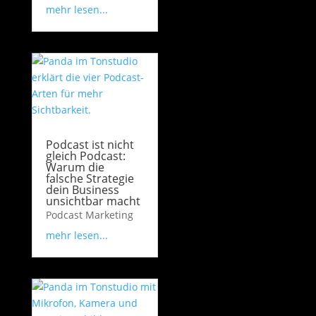
mehr lesen...
Podcast ist nicht
gleich Podcast:
Warum die
falsche Strategie
dein Business
unsichtbar macht
Podcast Marketing
mehr lesen...