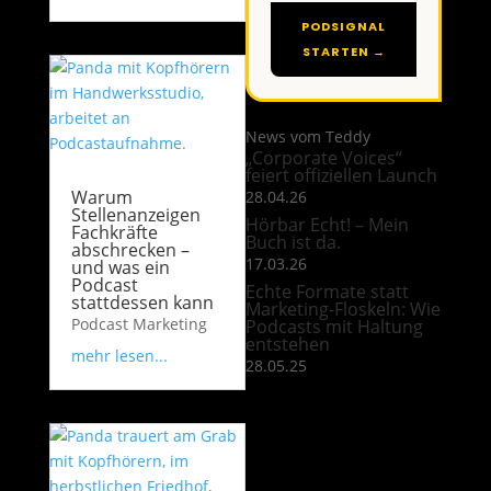
PODSIGNAL
STARTEN →
News vom Teddy
„Corporate Voices“
feiert offiziellen Launch
Warum
28.04.26
Stellenanzeigen
Hörbar Echt! – Mein
Fachkräfte
Buch ist da.
abschrecken –
17.03.26
und was ein
Podcast
Echte Formate statt
stattdessen kann
Marketing-Floskeln: Wie
Podcast Marketing
Podcasts mit Haltung
entstehen
mehr lesen...
28.05.25