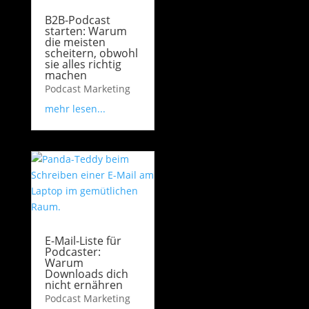
B2B-Podcast
starten: Warum
die meisten
scheitern, obwohl
sie alles richtig
machen
Podcast Marketing
mehr lesen...
E-Mail-Liste für
Podcaster:
Warum
Downloads dich
nicht ernähren
Podcast Marketing