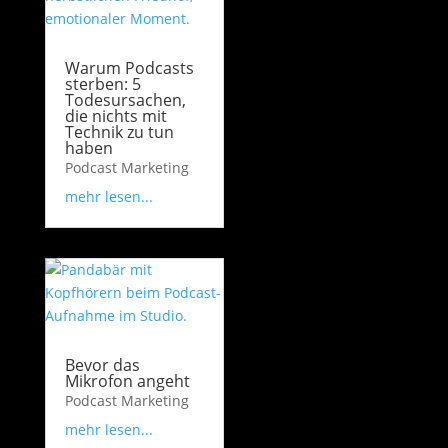
Warum Podcasts
sterben: 5
Todesursachen,
die nichts mit
Technik zu tun
haben
Podcast Marketing
mehr lesen...
Bevor das
Mikrofon angeht
Podcast Marketing
mehr lesen...