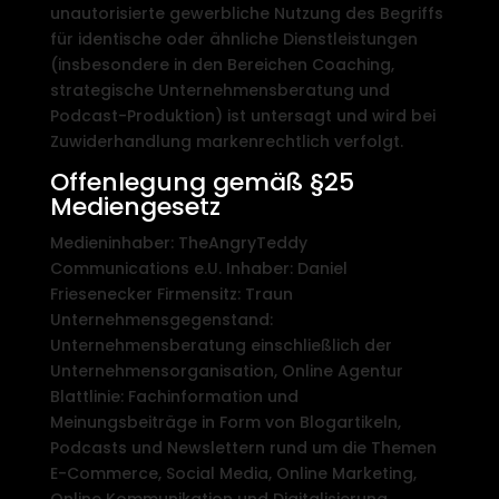
unautorisierte gewerbliche Nutzung des Begriffs
für identische oder ähnliche Dienstleistungen
(insbesondere in den Bereichen Coaching,
strategische Unternehmensberatung und
Podcast-Produktion) ist untersagt und wird bei
Zuwiderhandlung markenrechtlich verfolgt.
Offenlegung gemäß §25
Mediengesetz
Medieninhaber: TheAngryTeddy
Communications e.U. Inhaber: Daniel
Friesenecker Firmensitz: Traun
Unternehmensgegenstand:
Unternehmensberatung einschließlich der
Unternehmensorganisation, Online Agentur
Blattlinie: Fachinformation und
Meinungsbeiträge in Form von Blogartikeln,
Podcasts und Newslettern rund um die Themen
E-Commerce, Social Media, Online Marketing,