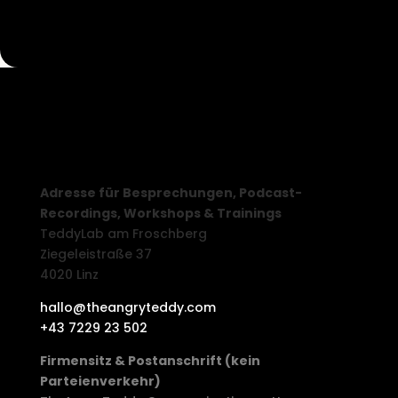
Adresse für Besprechungen, Podcast-
Recordings, Workshops & Trainings
TeddyLab am Froschberg
Ziegeleistraße 37
4020 Linz
hallo@theangryteddy.com
+43 7229 23 502
Firmensitz & Postanschrift (kein
Parteienverkehr)