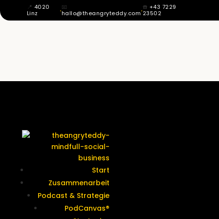
📍
4020
📧
☎️
+43 7229
·
·
Linz
hallo@theangryteddy.com
23502
MIT 12 WUSSTE ICH: MEIN VATER IST
NICHT MEIN VATER. DAHER KOMMT
MEINE GANZE EHRLICHKEIT. | EG042
Termine &
Kontakt
Start
Zusammenarbeit
Podcast & Strategie
PodCanvas®