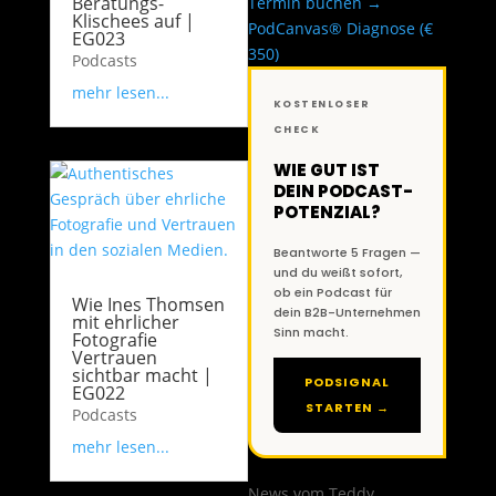
Beratungs-
Termin buchen →
Klischees auf |
PodCanvas® Diagnose (€
EG023
350)
Podcasts
mehr lesen...
KOSTENLOSER
CHECK
WIE GUT IST
DEIN PODCAST-
POTENZIAL?
Beantworte 5 Fragen —
und du weißt sofort,
ob ein Podcast für
Wie Ines Thomsen
dein B2B-Unternehmen
mit ehrlicher
Sinn macht.
Fotografie
Vertrauen
sichtbar macht |
PODSIGNAL
EG022
STARTEN →
Podcasts
mehr lesen...
News vom Teddy