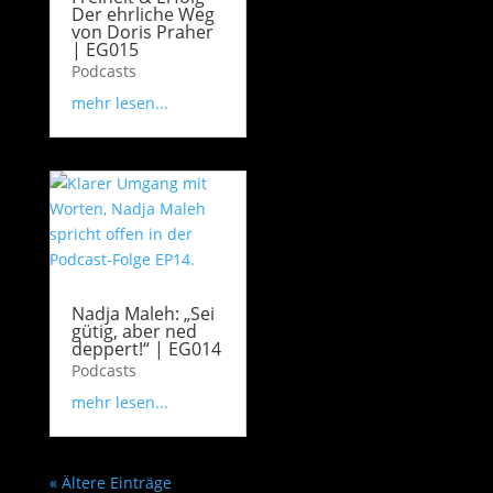
Der ehrliche Weg
von Doris Praher
| EG015
Podcasts
mehr lesen...
Nadja Maleh: „Sei
gütig, aber ned
deppert!“ | EG014
Podcasts
mehr lesen...
« Ältere Einträge