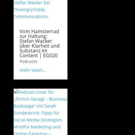
Vom Hamsterrad
zur Haltung:
Stefan Wacker
über Klarheit und
Substanz im
Content | EG020
Podcasts
mehr lesen...