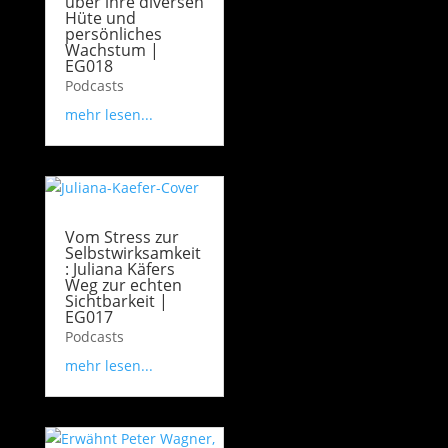
über ihre diversen
Hüte und
persönliches
Wachstum |
EG018
Podcasts
mehr lesen...
Vom Stress zur
Selbstwirksamkeit
: Juliana Käfers
Weg zur echten
Sichtbarkeit |
EG017
Podcasts
mehr lesen...