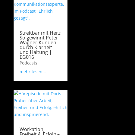
Streitbar mit Herz:
So gewinnt Peter
Wagner Kunden
durch Klarheit
und Haltung |
EG016
Podcasts
mehr lesen...
Workation,
Freiheit & Erfolg –