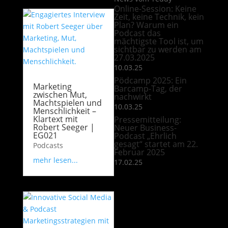
Online-Session: Keine
Zeit, keine Technik, kein
Plan? Warum ein
Podcast das
mächtigste Tool ist, um
sichtbar zu werden am
27.03.2025
10.03.25
Pödcamp 2025: Ein
Marketing
Barcamp-Tag, der
zwischen Mut,
nachwirkt
Machtspielen und
10.03.25
Menschlichkeit –
Klartext mit
Pressemitteilung:
Robert Seeger |
Neuer Business-
EG021
Podcast „Ehrlich
gesagt“ startet am 22.
Podcasts
Februar 2025
mehr lesen...
17.02.25