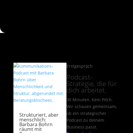
Erstgespräch
Podcast-
Strategie, die für
dich arbeitet.
30 Minuten. Kein Pitch.
Wir schauen gemeinsam,
ob ein strategischer
Strukturiert, aber
menschlich:
Podcast zu deinem
Barbara Bohrn
Business passt.
räumt mit