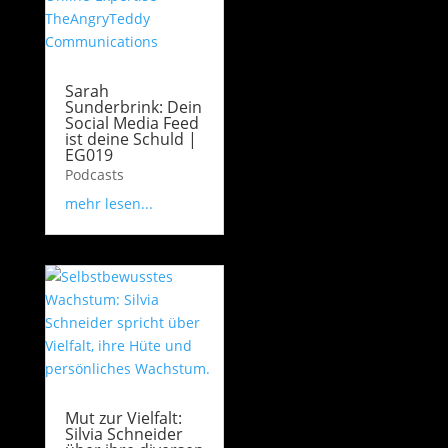
Sarah
Sunderbrink: Dein
Social Media Feed
ist deine Schuld |
EG019
Podcasts
mehr lesen...
Mut zur Vielfalt:
Silvia Schneider