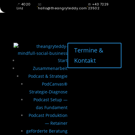
📍
4020
📧
☎️
+43 7229
·
·
Linz
hallo@theangryteddy.com
23502
Termine &
Kontakt
Start
Zusammenarbeit
Podcast & Strategie
PodCanvas®
Strategie-Diagnose
Podcast Setup —
das Fundament
Podcast Produktion
— Retainer
geförderte Beratung