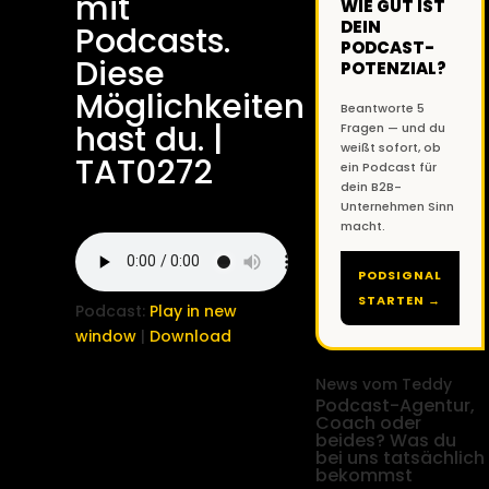
mit
WIE GUT IST
DEIN
Podcasts.
PODCAST-
Diese
POTENZIAL?
Möglichkeiten
Beantworte 5
hast du. |
Fragen — und du
weißt sofort, ob
TAT0272
ein Podcast für
dein B2B-
Unternehmen Sinn
macht.
PODSIGNAL
STARTEN →
Podcast:
Play in new
window
|
Download
News vom Teddy
Podcast-Agentur,
Coach oder
beides? Was du
bei uns tatsächlich
bekommst