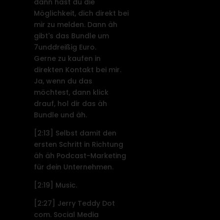
dann hast du die
Möglichkeit, dich direkt bei
mir zu melden. Dann äh
gibt's das Bundle um
7unddreißig Euro.
Gerne zu kaufen in
direkten Kontakt bei mir.
Ja, wenn du das
möchtest, dann klick
drauf, hol dir das äh
Bundle und äh.
[2:13]
Selbst damit den
ersten Schritt in Richtung
äh äh Podcast-Marketing
für dein Unternehmen.
[2:19]
Music.
[2:27]
Jerry Teddy Dot
com. Social Media