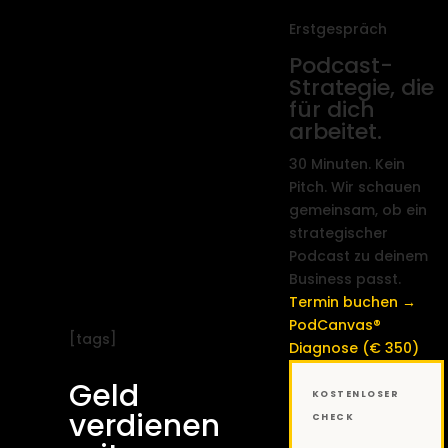
Erstgespräch
Podcast-
Strategie, die
für dich
arbeitet.
30 Minuten. Kein
Pitch. Wir schauen
gemeinsam, ob ein
strategischer
Podcast zu deinem
Business passt.
Termin buchen →
PodCanvas®
[tags]
Diagnose (€ 350)
Geld
KOSTENLOSER
verdienen
CHECK