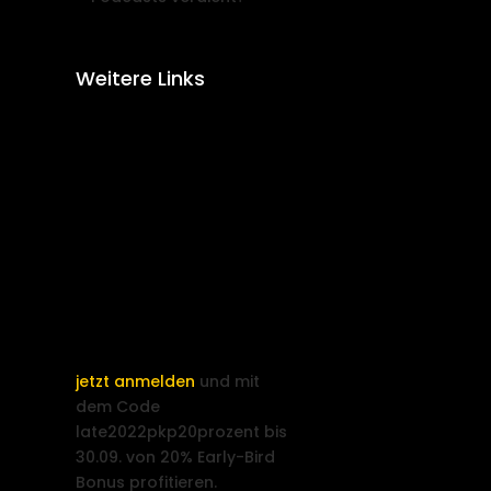
Weitere Links
jetzt anmelden
und mit
dem Code
late2022pkp20prozent bis
30.09. von 20% Early-Bird
Bonus profitieren.