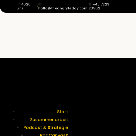
📍
4020
📧
☎️
+43 7229
·
·
Linz
hallo@theangryteddy.com
23502
MIT 12 WUSSTE ICH: MEIN VATER IST
NICHT MEIN VATER. DAHER KOMMT
MEINE GANZE EHRLICHKEIT. | EG042
Termine &
Kontakt
Start
Zusammenarbeit
Podcast & Strategie
PodCanvas®