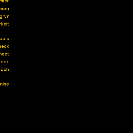
cker
eam
gry?
keit
ools
heck
heet
book
oach
mine