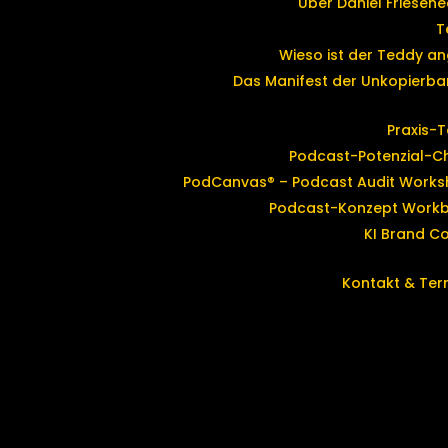
Über Daniel Friesene
T
Wieso ist der Teddy an
Das Manifest der Unkopierbar
Praxis-T
Podcast-Potenzial-C
PodCanvas® – Podcast Audit Works
Podcast-Konzept Work
KI Brand C
Kontakt & Ter