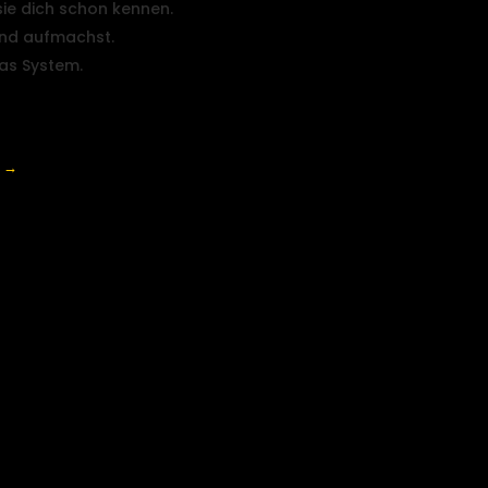
sie dich schon kennen.
und aufmachst.
das System.
ehmen? → Kostenloser Check
n →