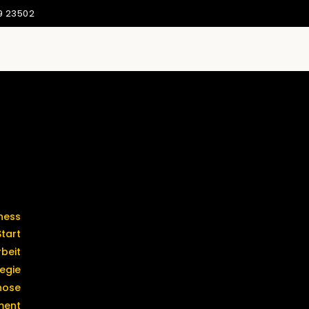
9 23502
Termine &
Start
Kontakt
beit
egie
nose
ment