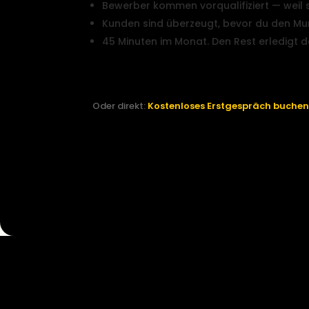
Bewerber kommen vorqualifiziert — weil 
Kunden sind überzeugt, bevor du den M
45 Minuten im Monat. Den Rest erledigt 
Passt das zu meinem Untern
Oder direkt:
Kostenloses Erstgespräch buche