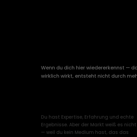
WARUM EPU & KMU U
ALS IHR RUF
Wenn du dich hier wiedererkennst — dan
wirklich wirkt, entsteht nicht durch me
Du bist gut in dem, was du tust —
aber niemand weiß es.
Du hast Expertise, Erfahrung und echte
Ergebnisse. Aber der Markt weiß es nicht
— weil du kein Medium hast, das das