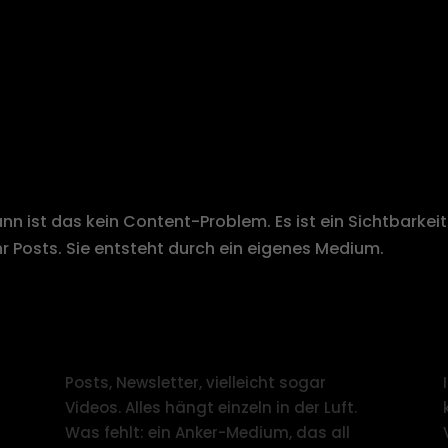
NSICHTBAR BLEIBEN — OBWOH
n ist das kein Content-Problem. Es ist ein Sichtbarkeit
hr Posts. Sie entsteht durch ein eigenes Medium.
Du produzierst Content — aber er
arbeitet nicht.
Posts, Newsletter, vielleicht sogar
Videos. Alles hängt einzeln in der Luft.
Was fehlt: ein Anker-Medium, das all