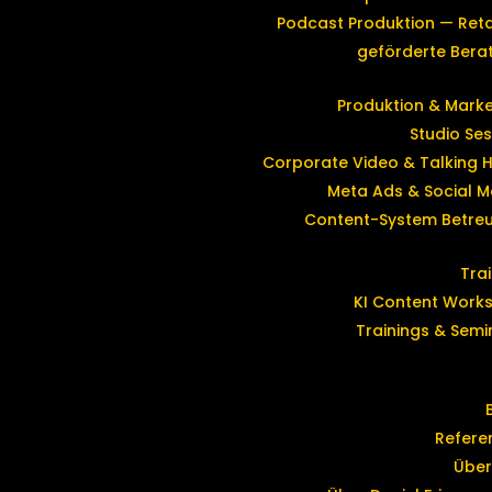
Podcast Produktion — Reta
geförderte Bera
Produktion & Marke
Studio Ses
Corporate Video & Talking 
Meta Ads & Social M
Content-System Betre
Tra
KI Content Work
Trainings & Semi
Refere
Über