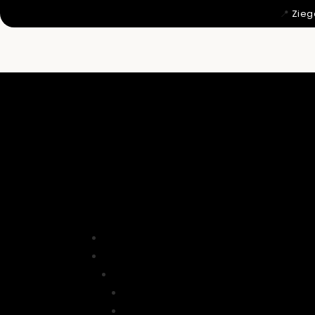
📍
Zieg
MIT 12 WU

DAHER KO