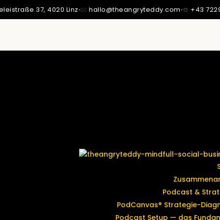
eleistraße 37,
4020 Linz
·
📧
hallo@theangryteddy.com
·
☎️
+43 722
SSTE ICH: MEIN VATER IST NICHT MEIN VATER.
MMT MEINE GANZE EHRLICHKEIT. | EG042
Zusammenar
Podcast & Strat
PodCanvas® Strategie-Diag
Podcast Setup — das Funda