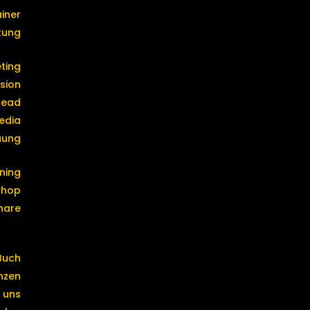
iner
tung
ting
sion
Head
edia
uung
ining
shop
nare
Buch
nzen
 uns