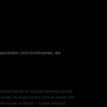
L SIE BESSER SIND
sproblem. Und Sichtbarkeit, die
Der Vertriebszyklus ist lang — und du
hast kein Medium dazwischen.
Interessenten brauchen Monate, bis sie
kaufen. Du hast nichts, das in dieser Zeit
Vertrauen aufbaut — außer Geduld.