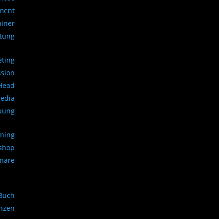
ment
ainer
atung
eting
ssion
 Head
Media
uung
ining
kshop
inare
Buch
nzen