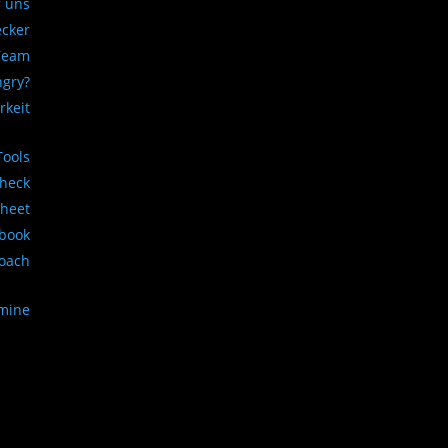
 uns
ecker
Team
ngry?
rkeit
Tools
Check
sheet
book
Coach
rmine