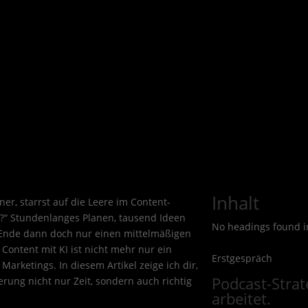
Inhalt
er, starrst auf die Leere im Content-
e?“ Stundenlanges Planen, tausend Ideen
No headings found in
m Ende dann doch nur einen mittelmäßigen
 Content mit KI ist nicht mehr nur ein
Erstgespräch
Marketings. In diesem Artikel zeige ich dir,
Podcast-Strate
erung nicht nur Zeit, sondern auch richtig
arbeitet.