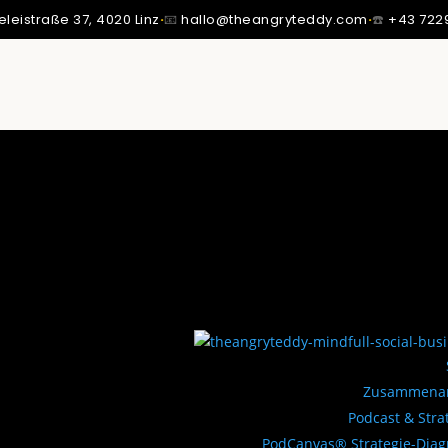
eleistraße 37,
4020 Linz
·
📧
hallo@theangryteddy.com
·
☎️
+43 722
SSTE ICH: MEIN VATER IST NICHT MEIN VATER.
MMT MEINE GANZE EHRLICHKEIT. | EG042
Zusammenar
Podcast & Stra
PodCanvas® Strategie-Dia