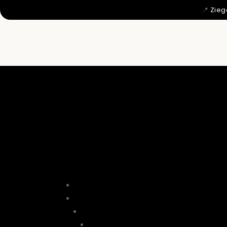
📍
Zieg
MIT 12 WU

DAHER KO