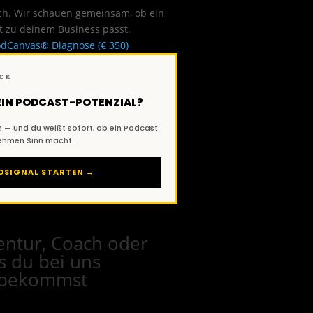
tch. Wir schauen gemeinsam, ob ein
t zu deinem Business passt.
dCanvas® Diagnose (€ 350)
ECK
DEIN PODCAST-POTENZIAL?
 — und du weißt sofort, ob ein Podcast
nehmen Sinn macht.
DSIGNAL STARTEN →
entur, Coach oder
s du bei uns
h bekommst