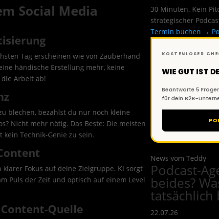
tem Social Media
30 Minuten. Kein Pi
strategischer Podcas
Termin buchen →
Po
tisierung
KOSTENLOSER CH
nächsten Tag erscheinen wie von Zauberhand
eine händische Erstellung mehr, keine
WIE GUT IST 
 die Arbeit ab!
Beantworte 5 Fragen
nz
für dein B2B-Unter
zu blechen, bezahlst du nur noch kleine
PO
s? Nicht mehr nötig. Das Beste: Die meisten
t kein Technik-Genie zu sein.
 Content
News vom Teddy
Podcast-Ag
 klarer Fokus auf deine Zielgruppe. KI sorgt
beides? Wa
m Puls der Zeit und optisch auf einem Level
tatsächlic
s Content-Quelle
22.07.26