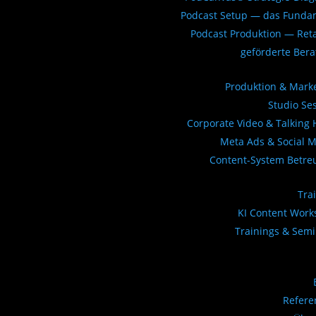
Podcast Setup — das Funda
Podcast Produktion — Ret
geförderte Ber
Produktion & Mark
Studio Se
Corporate Video & Talking
Meta Ads & Social 
Content-System Betre
Tra
KI Content Wor
Trainings & Sem
Refere