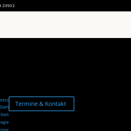
9 23502
Termine & Kontakt
Start
beit
tegie
gnose