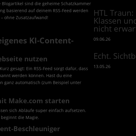
 Blogartikel sind die geheime Schatzkammer
HTL Traun: 
rung basierend auf deinem RSS-Feed werden
n – ohne Zusatzaufwand!
Klassen und
nicht erwar
 eigenes KI-Content-
09.06.26
Echt. Sicht
ebseite nutzen
13.05.26
Kurz gesagt: Ein RSS-Feed sorgt dafür, dass
rkannt werden können. Hast du eine
on ganz automatisch (zum Beispiel unter
?
mit Make.com starten
ssen sich Abläufe super einfach aufsetzen.
 beginnt die Magie.
ntent-Beschleuniger