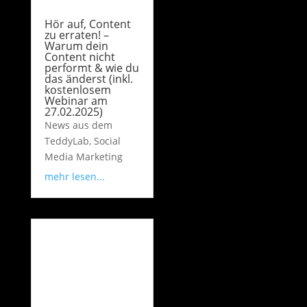
Hör auf, Content
zu erraten! –
Warum dein
Content nicht
performt & wie du
das änderst (inkl.
kostenlosem
Webinar am
27.02.2025)
News aus dem
TeddyLab
,
Social
Media Marketing
mehr lesen...