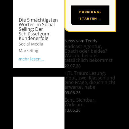
PODSIGNAL
STARTEN →
Die 5 mächtigsten
Wörter im Social
Selling: Der
Schlüssel zum
Kundenerfolg
News vom Teddy
Social Media
Podcast-Agentur,
Marketing
Coach oder beides?
Was du bei uns
mehr lesen...
tatsächlich bekommst
22.07.26
HTL Traun: Lesung,
Input, zwei Klassen und
eine Frage, die ich nicht
erwartet habe
09.06.26
Echt. Sichtbar.
Wirksam.
13.05.26