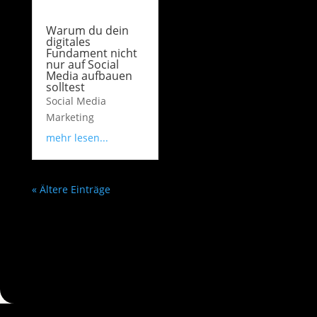
Warum du dein
digitales
Fundament nicht
nur auf Social
Media aufbauen
solltest
Social Media
Marketing
mehr lesen...
« Ältere Einträge