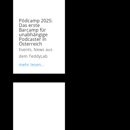
Pödcamp 2025:
Das erste
Barcamp für
unabhängige
Podcaster in
Österreich
Events
,
News aus
dem TeddyLab
mehr lesen...