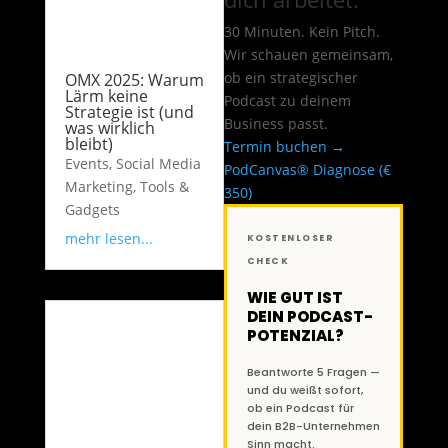
30 Minuten. Kein Pitch.
Wir schauen gemeinsam,
ob ein strategischer
OMX 2025: Warum
Lärm keine
Podcast zu deinem
Strategie ist (und
Business passt.
was wirklich
bleibt)
Termin buchen →
Events
,
Social Media
PodCanvas® Diagnose (€
Marketing
,
Tools &
350)
Gadgets
mehr lesen...
KOSTENLOSER
CHECK
WIE GUT IST
DEIN PODCAST-
POTENZIAL?
Beantworte 5 Fragen —
und du weißt sofort,
ob ein Podcast für
dein B2B-Unternehmen
Sinn macht.