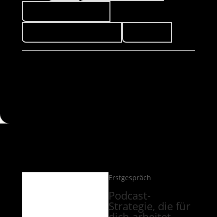
Förderprogramme 💰
News aus dem TeddyLab
Podcasts
Erstgespräch
Podcast-
Strategie, die für
dich arbeitet.