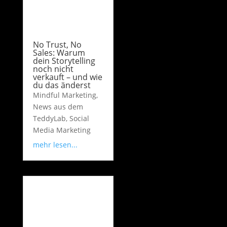
No Trust, No
Sales: Warum
dein Storytelling
noch nicht
verkauft – und wie
du das änderst
Mindful Marketing
,
News aus dem
TeddyLab
,
Social
Media Marketing
mehr lesen...