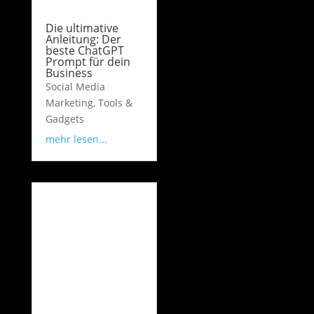
Die ultimative
Anleitung: Der
beste ChatGPT
Prompt für dein
Business
Social Media
Marketing
,
Tools &
Gadgets
mehr lesen...