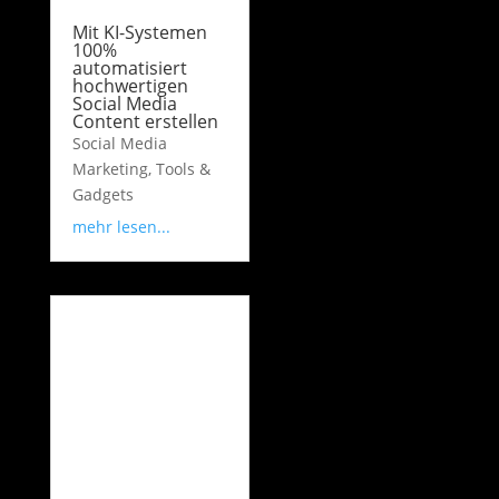
Mit KI-Systemen
100%
automatisiert
hochwertigen
Social Media
Content erstellen
Social Media
Marketing
,
Tools &
Gadgets
mehr lesen...