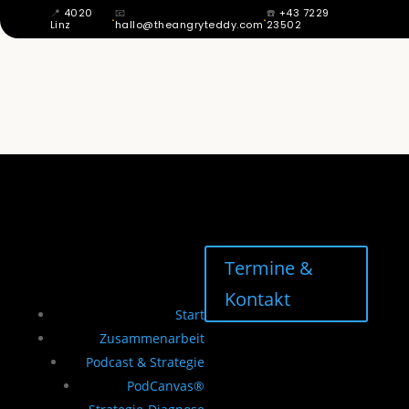
📍
4020
📧
☎️
+43 7229
·
·
Linz
hallo@theangryteddy.com
23502
MIT 12 WUSSTE ICH: MEIN VATER IST
NICHT MEIN VATER. DAHER KOMMT
MEINE GANZE EHRLICHKEIT. | EG042
Termine &
Kontakt
Start
Zusammenarbeit
Podcast & Strategie
PodCanvas®