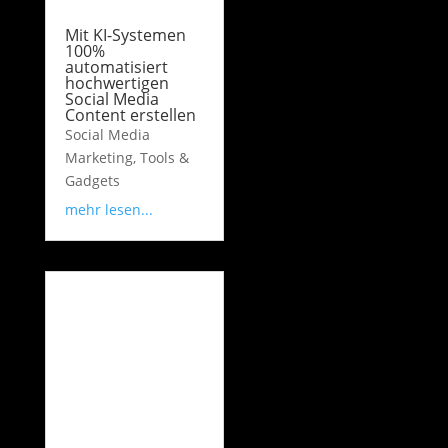
Mit KI-Systemen
100%
automatisiert
hochwertigen
Social Media
Content erstellen
Social Media
Marketing
,
Tools &
Gadgets
mehr lesen...