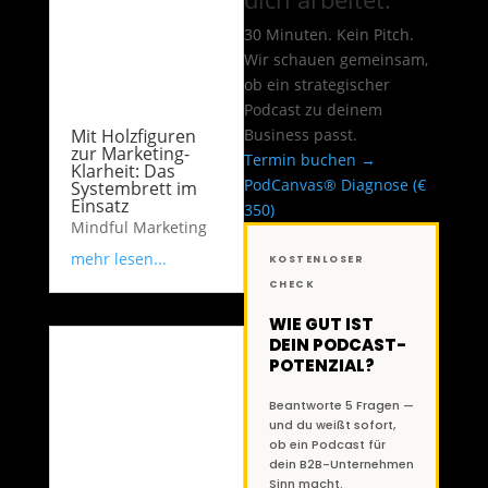
30 Minuten. Kein Pitch.
Wir schauen gemeinsam,
ob ein strategischer
Podcast zu deinem
Mit Holzfiguren
Business passt.
zur Marketing-
Termin buchen →
Klarheit: Das
PodCanvas® Diagnose (€
Systembrett im
Einsatz
350)
Mindful Marketing
mehr lesen...
KOSTENLOSER
CHECK
WIE GUT IST
DEIN PODCAST-
POTENZIAL?
Beantworte 5 Fragen —
und du weißt sofort,
ob ein Podcast für
dein B2B-Unternehmen
Sinn macht.