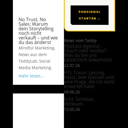
PODSIGNAL
STARTEN →
No Trust, No
Sales: Warum
dein Storytelling
noch nicht
verkauft – und wie
News vom Teddy
du das änderst
Podcast-Agentur,
Mindful Marketing
,
Coach oder beides?
News aus dem
Was du bei uns
tatsächlich bekommst
TeddyLab
,
Social
22.07.26
Media Marketing
HTL Traun: Lesung,
mehr lesen...
Input, zwei Klassen und
eine Frage, die ich nicht
erwartet habe
09.06.26
Echt. Sichtbar.
Wirksam.
13.05.26