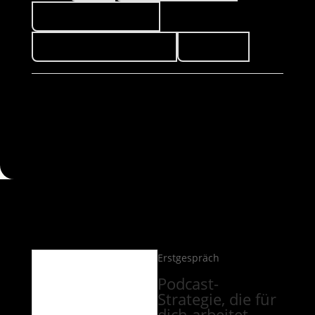
Förderprogramme 💰
News aus dem TeddyLab
Podcasts
Erstgespräch
Podcast-
Strategie, die für
dich arbeitet.