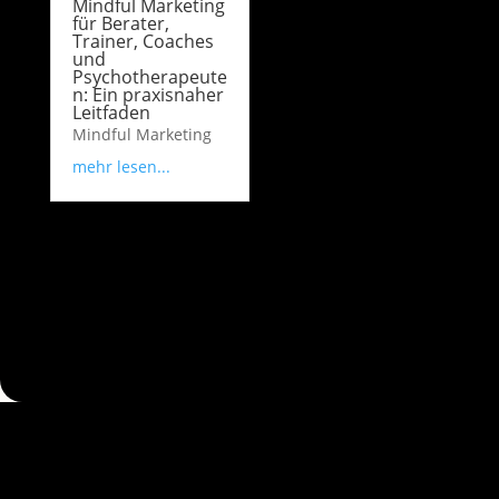
Mindful Marketing
für Berater,
Trainer, Coaches
und
Psychotherapeute
n: Ein praxisnaher
Leitfaden
Mindful Marketing
mehr lesen...