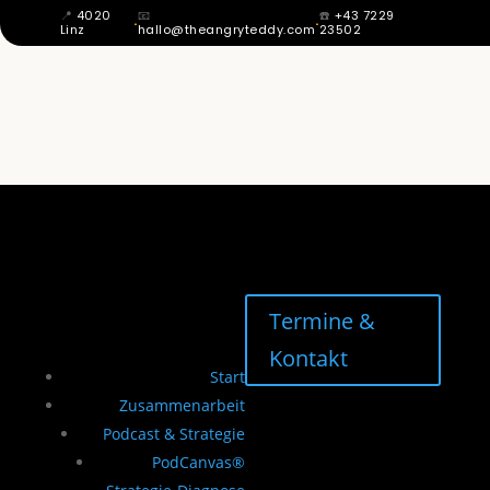
📍
4020
📧
☎️
+43 7229
·
·
Linz
hallo@theangryteddy.com
23502
MIT 12 WUSSTE ICH: MEIN VATER IST
NICHT MEIN VATER. DAHER KOMMT
MEINE GANZE EHRLICHKEIT. | EG042
Termine &
Kontakt
Start
Zusammenarbeit
Podcast & Strategie
PodCanvas®