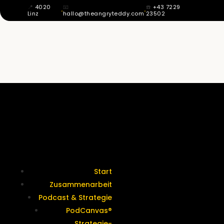
📍
4020
📧
☎️
+43 7229
·
·
Linz
hallo@theangryteddy.com
23502
MIT 12 WUSSTE ICH: MEIN VATER IST
NICHT MEIN VATER. DAHER KOMMT
MEINE GANZE EHRLICHKEIT. | EG042
Termine &
Kontakt
Start
Zusammenarbeit
Podcast & Strategie
PodCanvas®
Strategie-