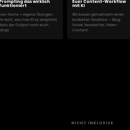
Prompting das wirklich
Euer Content-Workflow
funktioniert
mit KI
Live-Demo + eigene Übungen.
Wir bauen gemeinsam einen
Ihr lernt, wie man KI so anspricht,
konkreten Workflow — Blog,
dass der Output nach euch
Social, Newsletter, Video-
klingt.
Content.
INE HAUSAUFGABEN.
NICHT INKLUSIVE