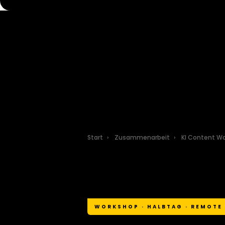
Start
›
Zusammenarbeit
›
KI Content W
WORKSHOP · HALBTAG · REMOTE