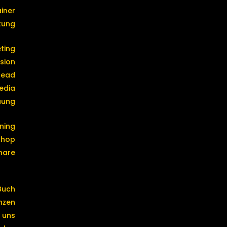
iner
tung
ting
sion
Head
edia
uung
ining
shop
nare
Buch
nzen
 uns