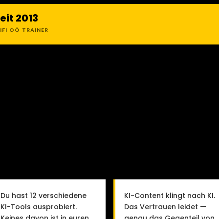
eit 2013
IFI OÖ TRAINER
 KI.
WO ANFANGEN.
Du hast 12 verschiedene
KI-Content klingt nach KI.
KI-Tools ausprobiert.
Das Vertrauen leidet —
Keines davon ist in euren
genau das Gegenteil von