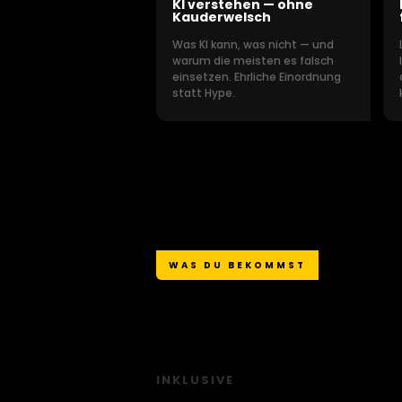
KI verstehen — ohne
Kauderwelsch
Was KI kann, was nicht — und
warum die meisten es falsch
einsetzen. Ehrliche Einordnung
statt Hype.
WAS DU BEKOMMST
ALLES DRIN. KE
INKLUSIVE