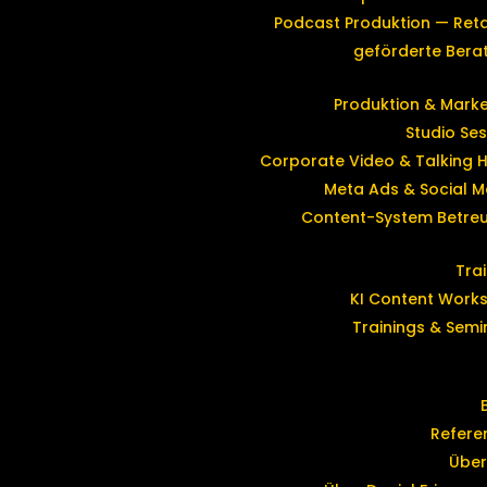
Podcast Produktion — Reta
geförderte Bera
Produktion & Marke
Studio Ses
Corporate Video & Talking 
Meta Ads & Social M
Content-System Betre
Tra
KI Content Work
Trainings & Semi
Refere
Über