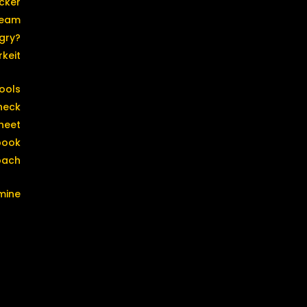
cker
eam
gry?
keit
ools
heck
heet
book
oach
mine