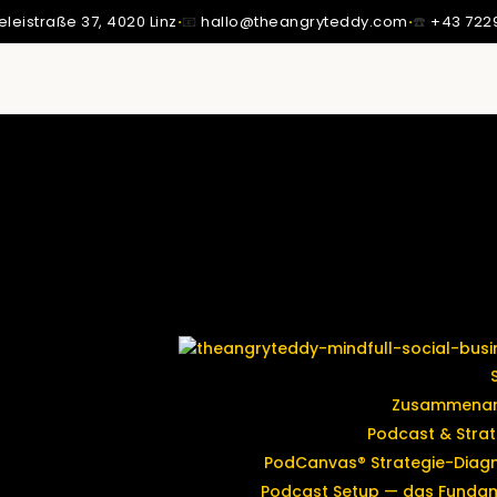
eleistraße 37,
4020 Linz
·
📧
hallo@theangryteddy.com
·
☎️
+43 722
SSTE ICH: MEIN VATER IST NICHT MEIN VATER.
MMT MEINE GANZE EHRLICHKEIT. | EG042
Zusammenar
Podcast & Strat
PodCanvas® Strategie-Diag
Podcast Setup — das Funda