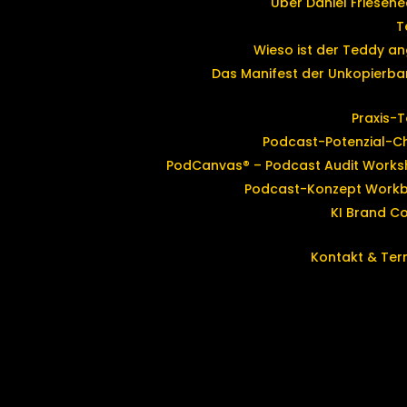
Über Daniel Friesene
T
Wieso ist der Teddy an
Das Manifest der Unkopierbar
Praxis-T
Podcast-Potenzial-C
PodCanvas® – Podcast Audit Works
Podcast-Konzept Work
KI Brand C
Kontakt & Ter