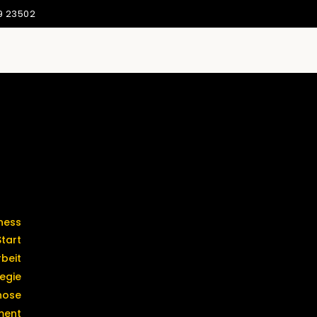
9 23502
Termine &
Start
Kontakt
beit
egie
nose
ment