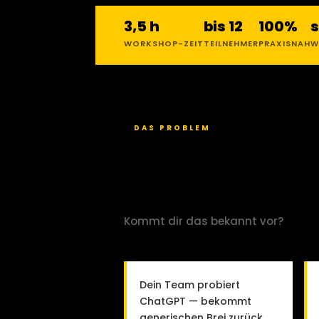
3,5 h
bis 12
100%
s
WORKSHOP-ZEIT
TEILNEHMER
PRAXISNAH
W
DAS PROBLEM
ALLE REDEN ÜBER
KEINER WEISS, 
Kommt dir das bekannt vor?
Dein Team probiert
ChatGPT — bekommt
generischen Brei zurück