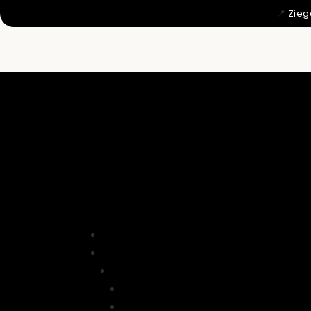
📍
Zieg
MIT 12 WU

DAHER KO