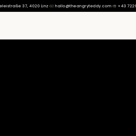
eleistraße 37,
4020 Linz
·
📧
hallo@theangryteddy.com
·
☎️
+43 722
SSTE ICH: MEIN VATER IST NICHT MEIN VATER.
MMT MEINE GANZE EHRLICHKEIT. | EG042