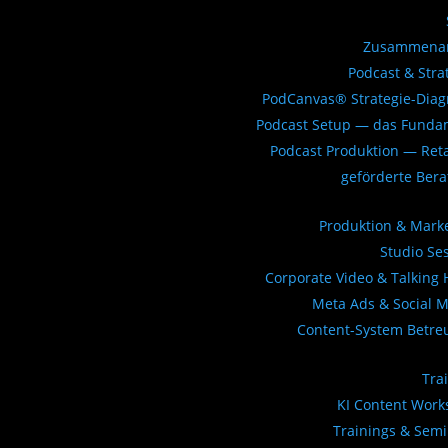
Zusammenar
Podcast & Stra
PodCanvas® Strategie-Dia
Podcast Setup — das Funda
Podcast Produktion — Ret
geförderte Ber
Produktion & Mark
Studio Se
Corporate Video & Talking
Meta Ads & Social 
Content-System Betre
Tra
KI Content Wor
Trainings & Sem