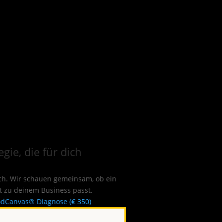
gie, die für dich
tch. Wir schauen gemeinsam, ob ein
t zu deinem Business passt.
dCanvas® Diagnose (€ 350)