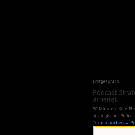
Erstgespräch
Podcast-Strate
arbeitet.
30 Minuten. Kein Pi
strategischer Podcas
Termin buchen →
Po