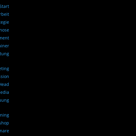
Start
beit
tegie
gnose
ment
ainer
atung
eting
ssion
 Head
Media
uung
ining
kshop
inare