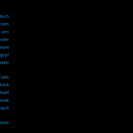
Buch
nzen
 uns
ecker
Team
ngry?
rkeit
Tools
Check
sheet
book
Coach
rmine