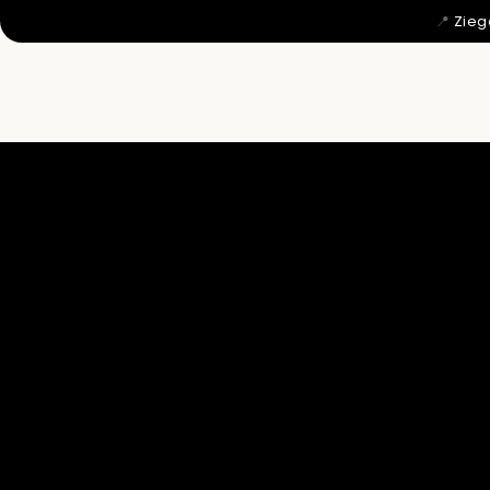
📍
Zieg
MIT 12 WU

DAHER KO