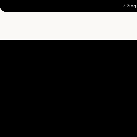
📍
Zieg
MIT 12 WU

DAHER KO