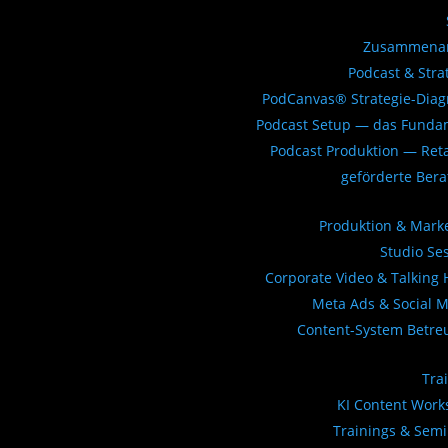
Zusammenar
Podcast & Stra
PodCanvas® Strategie-Dia
Podcast Setup — das Funda
Podcast Produktion — Ret
geförderte Ber
Produktion & Mark
Studio Se
Corporate Video & Talking
Meta Ads & Social 
Content-System Betre
Tra
KI Content Wor
Trainings & Sem