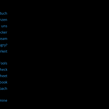
Buch
nzen
 uns
ecker
Team
ngry?
rkeit
Tools
Check
sheet
book
Coach
rmine