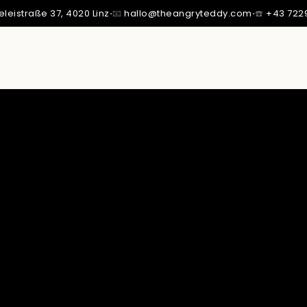
eleistraße 37,
4020 Linz
·
📧
hallo@theangryteddy.com
·
☎️
+43 722
SSTE ICH: MEIN VATER IST NICHT MEIN VATER.
MMT MEINE GANZE EHRLICHKEIT. | EG042