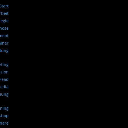
Start
beit
tegie
gnose
ment
ainer
atung
eting
ssion
 Head
Media
uung
ining
kshop
inare