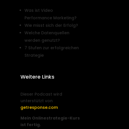
Was ist Video
Performance Marketing?
Wie misst sich der Erfolg?
Welche Datenquellen
werden genutzt?
7 Stufen zur erfolgreichen
Strategie
Weitere Links
Dieser Podcast wird
unterstützt von
getresponse.com
Mein Onlinestrategie-Kurs
ist fertig.