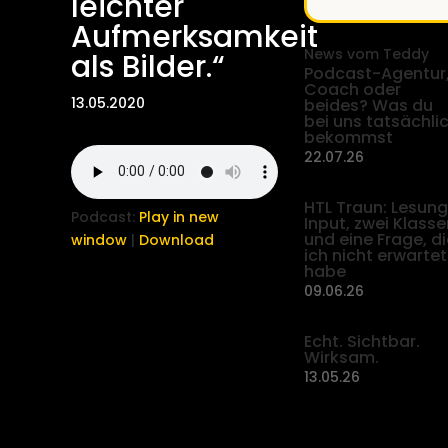
leichter
Aufmerksamkeit
News vom Teddy
als Bilder.“
Podcast-Agentur
Coach oder
13.05.2020
beides? Was du
bei uns tatsächli
bekommst
22.07.26
HTL Traun: Lesung
Podcast:
Play in new
Input, zwei Klasse
und eine Frage, di
window
|
Download
ich nicht erwartet
habe
09.06.26
Echt. Sichtbar.
Wirksam.
13.05.26