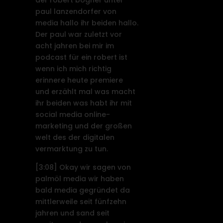
der robert bogner unter
paul lanzendorfer von
media hallo ihr beiden hallo.
Der paul war zuletzt vor
acht jahren bei mir im
podcast für ein robert ist
wenn ich mich richtig
erinnere heute premiere
und erzählt mal was macht
ihr beiden was habt ihr mit
social media online-
marketing und der großen
welt des der digitalen
vermarktung zu tun.
[3:08]
Okay wir sagen von
palmöl media wir haben
bald media gegründet da
mittlerweile seit fünfzehn
jahren und sand seit