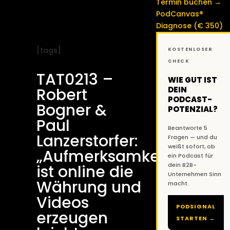
Termin buchen →
PodCanvas®
Diagnose (€ 350)
[tags]
KOSTENLOSER
CHECK
TAT0213 –
WIE GUT IST
DEIN
Robert
PODCAST-
Bogner &
POTENZIAL?
Paul
Beantworte 5
Lanzerstorfer:
Fragen — und du
weißt sofort, ob
„Aufmerksamkeit
ein Podcast für
dein B2B-
ist online die
Unternehmen Sinn
Währung und
macht.
Videos
PODSIGNAL
erzeugen
STARTEN →