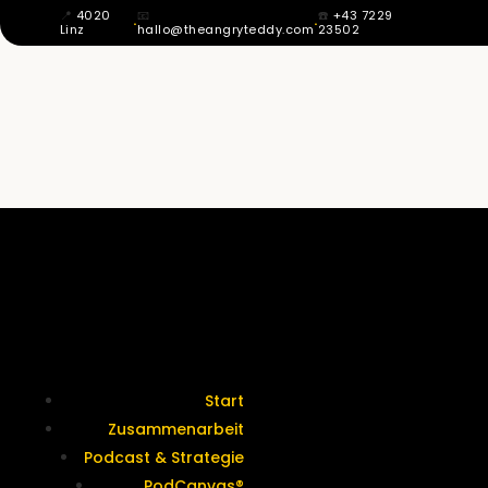
📍
4020
📧
☎️
+43 7229
·
·
Linz
hallo@theangryteddy.com
23502
MIT 12 WUSSTE ICH: MEIN VATER IST
NICHT MEIN VATER. DAHER KOMMT
MEINE GANZE EHRLICHKEIT. | EG042
Termine &
Kontakt
Start
Zusammenarbeit
Podcast & Strategie
PodCanvas®