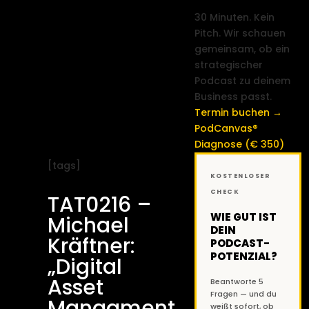
30 Minuten. Kein
Pitch. Wir schauen
gemeinsam, ob ein
strategischer
Podcast zu deinem
Business passt.
Termin buchen →
PodCanvas®
Diagnose (€ 350)
[tags]
KOSTENLOSER
CHECK
TAT0216 –
WIE GUT IST
Michael
DEIN
Kräftner:
PODCAST-
POTENZIAL?
„Digital
Asset
Beantworte 5
Fragen — und du
Managment
weißt sofort, ob