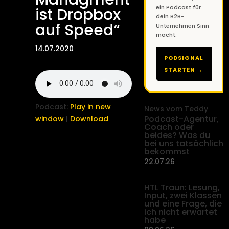
ein Podcast für
ist Dropbox
dein B2B-
auf Speed“
Unternehmen Sinn
macht.
14.07.2020
PODSIGNAL
STARTEN →
Podcast:
Play in new
News vom Teddy
Podcast-Agentur,
window
|
Download
Coach oder
beides? Was du
bei uns tatsächlich
bekommst
22.07.26
HTL Traun: Lesung,
Input, zwei Klassen
und eine Frage, die
ich nicht erwartet
habe