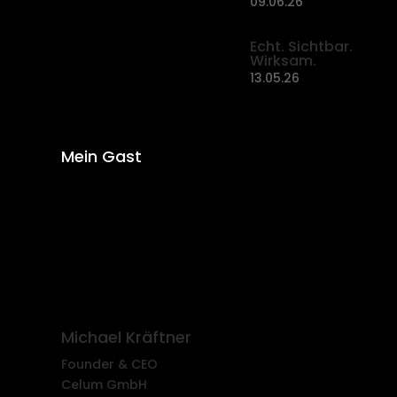
09.06.26
Echt. Sichtbar.
Wirksam.
13.05.26
Mein Gast
Michael Kräftner
Founder & CEO
Celum GmbH