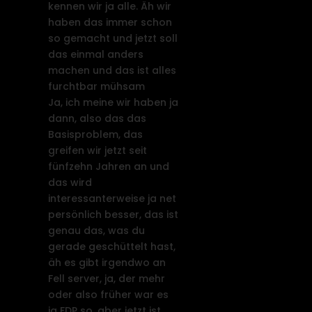
kennen wir ja alle. Äh wir
haben das immer schon
so gemacht und jetzt soll
das einmal anders
machen und das ist alles
furchtbar mühsam
Ja, ich meine wir haben ja
dann, also das das
Basisproblem, das
greifen wir jetzt seit
fünfzehn Jahren an und
das wird
interessanterweise ja net
persönlich besser, das ist
genau das, was du
gerade geschüttelt hast,
äh es gibt irgendwo an
Fell server, ja, der mehr
oder also früher war es
ja FDP so, aber jetzt ist