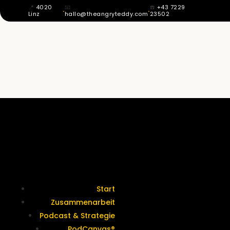
📍
4020
📧
☎️
+43 7229
·
·
Linz
hallo@theangryteddy.com
23502
MIT 12 WUSSTE ICH: MEIN VATER IST
NICHT MEIN VATER. DAHER KOMMT
MEINE GANZE EHRLICHKEIT. | EG042
Termine &
Kontakt
Start
Zusammenarbeit
Podcast & Strategie
PodCanvas®