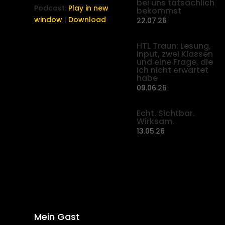
bei uns tatsächlich
Podcast:
Play in new
bekommst
window
|
Download
22.07.26
HTL Traun: Lesung,
Input, zwei Klassen
und eine Frage, die
ich nicht erwartet
habe
09.06.26
Echt. Sichtbar.
Wirksam.
13.05.26
Mein Gast