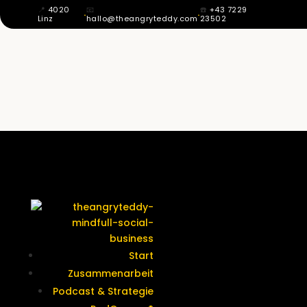
📍
4020
📧
☎️
+43 7229
·
·
Linz
hallo@theangryteddy.com
23502
MIT 12 WUSSTE ICH: MEIN VATER IST
NICHT MEIN VATER. DAHER KOMMT
MEINE GANZE EHRLICHKEIT. | EG042
Termine &
Kontakt
Start
Zusammenarbeit
Podcast & Strategie