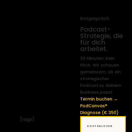
Erstgespräch
Podcast-
Strategie, die
für dich
arbeitet.
30 Minuten. Kein
Pitch. Wir schauen
gemeinsam, ob ein
strategischer
Podcast zu deinem
Business passt.
Termin buchen →
PodCanvas®
Diagnose (€ 350)
[tags]
KOSTENLOSER