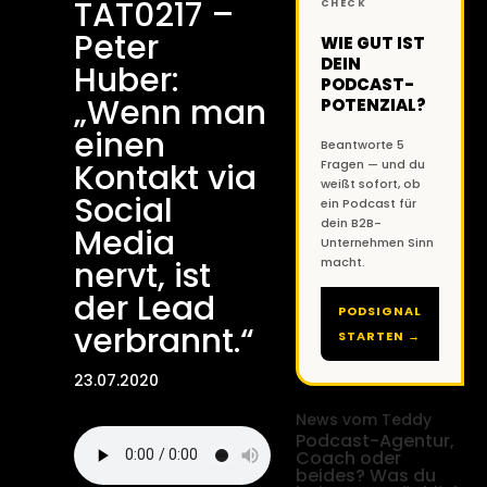
TAT0217 –
CHECK
Peter
WIE GUT IST
DEIN
Huber:
PODCAST-
„Wenn man
POTENZIAL?
einen
Beantworte 5
Kontakt via
Fragen — und du
weißt sofort, ob
Social
ein Podcast für
dein B2B-
Media
Unternehmen Sinn
nervt, ist
macht.
der Lead
PODSIGNAL
verbrannt.“
STARTEN →
23.07.2020
News vom Teddy
Podcast-Agentur,
Coach oder
beides? Was du