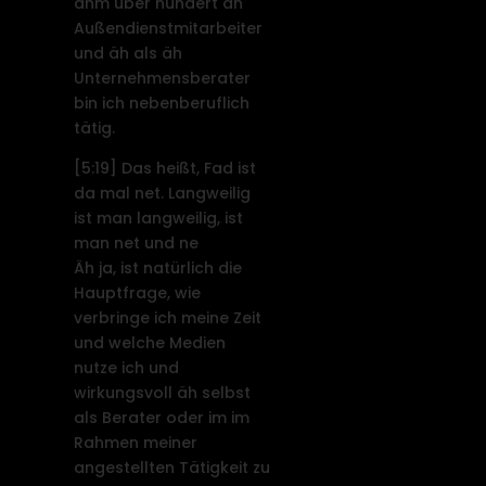
ähm über hundert äh
Außendienstmitarbeiter
und äh als äh
Unternehmensberater
bin ich nebenberuflich
tätig.
[5:19]
Das heißt, Fad ist
da mal net. Langweilig
ist man langweilig, ist
man net und ne
Äh ja, ist natürlich die
Hauptfrage, wie
verbringe ich meine Zeit
und welche Medien
nutze ich und
wirkungsvoll äh selbst
als Berater oder im im
Rahmen meiner
angestellten Tätigkeit zu