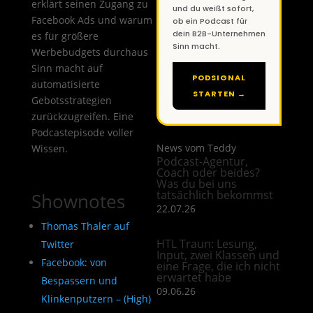
erklärt seinen Zugang zu
und du weißt sofort,
Facebook Ads und warum
ob ein Podcast für
dein B2B-Unternehmen
es für größere
Sinn macht.
Werbebudgets durchaus
Sinn macht auf
PODSIGNAL
automatisierte
STARTEN →
Gebotsstrategien
zurückzugreifen. Eine
Podcastepisode voller
News vom Teddy
Wissen.
Podcast-Agentur,
Coach oder beides?
Was du bei uns
tatsächlich bekommst
Shownotes
22.07.26
Thomas Thaler auf
HTL Traun: Lesung,
Twitter
Input, zwei Klassen und
Facebook: von
eine Frage, die ich nicht
erwartet habe
Bespassern und
09.06.26
Klinkenputzern – (High)