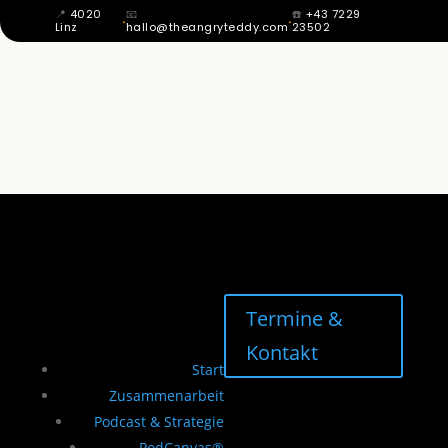
📍
4020
📧
☎️
+43 7229
·
·
Linz
hallo@theangryteddy.com
23502
MIT 12 WUSSTE ICH: MEIN VATER IST
NICHT MEIN VATER. DAHER KOMMT
MEINE GANZE EHRLICHKEIT. | EG042
Termine &
Kontakt
Start
Zusammenarbeit
Podcast & Strategie
PodCanvas®