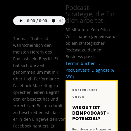
Podcast-
Strategie, die für
dich arbeitet.
30 Minuten. Kein Pitch.
Wir schauen gemeinsam,
Thomas Thaler ist
ob ein strategischer
wahrscheinlich den
Podcast zu deinem
meisten Hörern des
Business passt.
Podcasts ein Begriff. Er
Termin buchen →
hat sich die Zeit
PodCanvas® Diagnose (€
genommen um mit mir
350)
über High Performance
Facebook Marketing zu
KOSTENLOSER
sprechen, einen Begriff
CHECK
den er besetzt hat und
zurecht am Besten damit
WIE GUT IST
zu beschreiben ist, dass
DEIN PODCAST-
POTENZIAL?
er in den Eingeweiden von
Facebook hantiert. Er
Beantworte 5 Fragen —