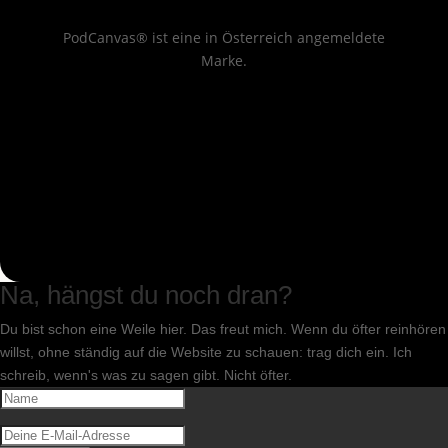
PodCanvas® ist eine in Österreich angemeldete
Marke.
Na, hängst du noch dran?
Du bist schon eine Weile hier. Das freut mich. Wenn du öfter reinhören
willst, ohne ständig auf die Website zu schauen: trag dich ein. Ich
schreib, wenn's was zu sagen gibt. Nicht öfter.