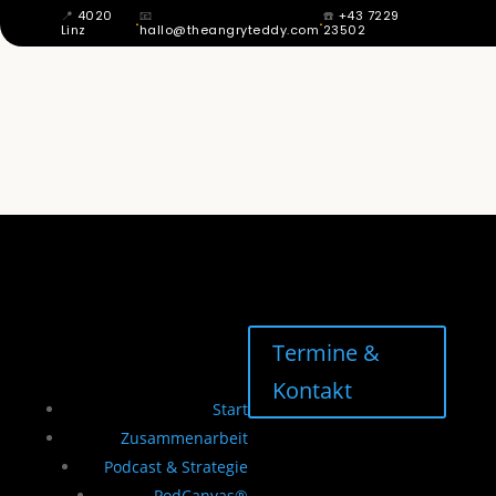
📍
4020
📧
☎️
+43 7229
·
·
Linz
hallo@theangryteddy.com
23502
MIT 12 WUSSTE ICH: MEIN VATER IST
NICHT MEIN VATER. DAHER KOMMT
MEINE GANZE EHRLICHKEIT. | EG042
Termine &
Kontakt
Start
Zusammenarbeit
Podcast & Strategie
PodCanvas®