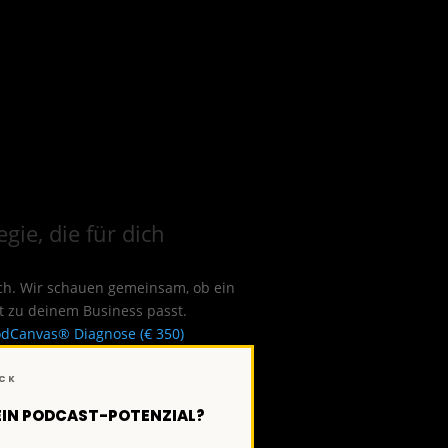
gie, die für dich
tch. Wir schauen gemeinsam, ob ein
t zu deinem Business passt.
dCanvas® Diagnose (€ 350)
ECK
DEIN PODCAST-POTENZIAL?