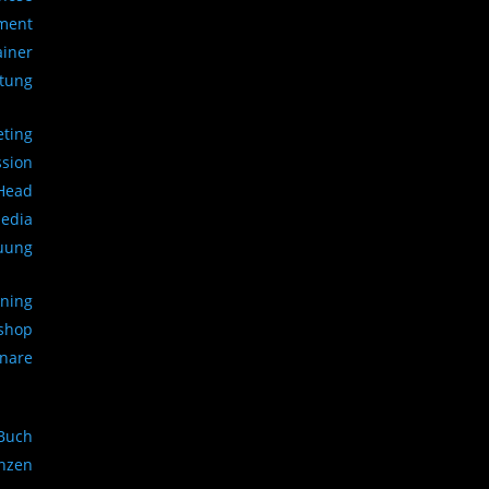
ment
ainer
atung
eting
ssion
 Head
Media
uung
ining
kshop
inare
Buch
nzen