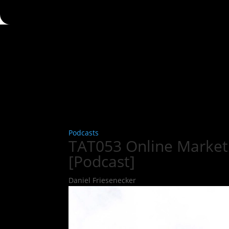
Podcasts
TAT053 Online Marketi
[Podcast]
Daniel Friesenecker