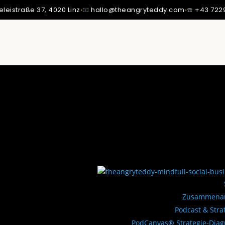
eleistraße 37,
4020 Linz
·
📧
hallo@theangryteddy.com
·
☎️
+43 722
SSTE ICH: MEIN VATER IST NICHT MEIN VATER.
MMT MEINE GANZE EHRLICHKEIT. | EG042
Zusammenar
Podcast & Stra
PodCanvas® Strategie-Dia