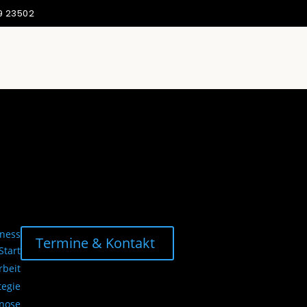
9 23502
Termine & Kontakt
Start
beit
tegie
gnose