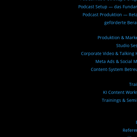
Podcast Setup — das Funda
Podcast Produktion — Ret
geförderte Ber
Produktion & Mark
Studio Se
Corporate Video & Talking
Meta Ads & Social 
Content-System Betre
Tra
KI Content Wor
Trainings & Sem
Refere