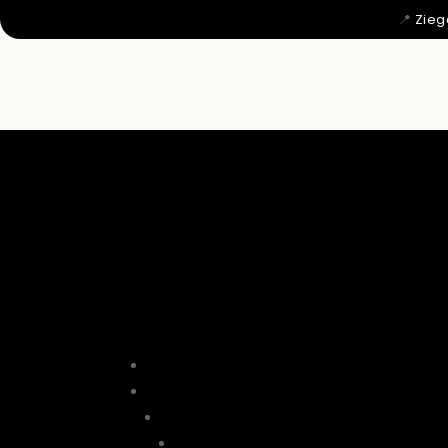
📍
Zieg
MIT 12 WU

DAHER KO