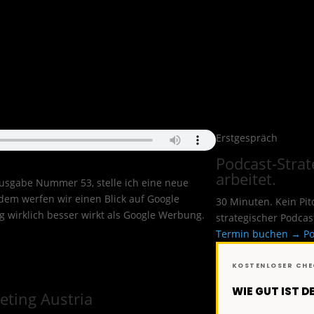
Erstgespräch
Podcast-Strate
arbeitet.
Ausgabe Nummer 53, stelle ich eine neue
em werfen wir einen Blick auf Google
30 Minuten. Kein Pi
wirklich besser wirkt als Google Werbung.
strategischer Podcas
Termin buchen →
Po
KOSTENLOSER CH
WIE GUT IST 
ting Austria