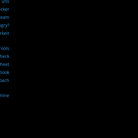
 uns
ecker
Team
ngry?
rkeit
Tools
Check
sheet
book
Coach
rmine