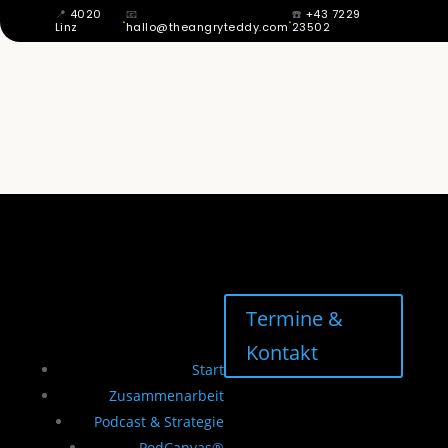
📍
4020
📧
☎️
+43 7229
·
·
Linz
hallo@theangryteddy.com
23502
MIT 12 WUSSTE ICH: MEIN VATER IST
NICHT MEIN VATER. DAHER KOMMT
MEINE GANZE EHRLICHKEIT. | EG042
Termine &
Kontakt
Start
Zusammenarbeit
Podcast & Strategie
PodCanvas®