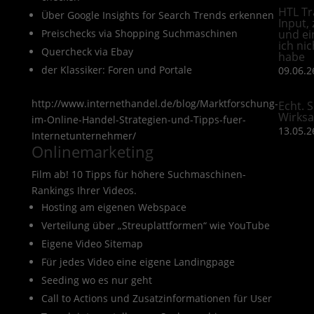
HTL Tr
Über Google Insights for Search Trends erkennen
Input,
Preischecks via Shopping Suchmaschinen
und ei
ich ni
Quercheck via Ebay
habe
der Klassiker: Foren und Portale
09.06.2
http://www.internethandel.de/blog/Marktforschung-
Echt. S
Wirks
im-Online-Handel-Strategien-und-Tipps-fuer-
13.05.2
Internetunternehmer/
Onlinemarketing
Film ab! 10 Tipps für höhere Suchmaschinen-
Rankings Ihrer Videos.
Hosting am eigenen Webspace
Verteilung über „Streuplattformen“ wie YouTube
Eigene Video Sitemap
Für jedes Video eine eigene Landingpage
Seeding wo es nur geht
Call to Actions und Zusatzinformationen für User