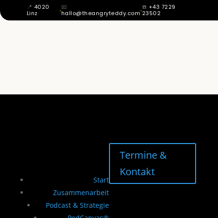
📍
4020
📧
☎️
+43 7229
·
·
Linz
hallo@theangryteddy.com
23502
MIT 12 WUSSTE ICH: MEIN VATER IST
NICHT MEIN VATER. DAHER KOMMT
MEINE GANZE EHRLICHKEIT. | EG042
Termine &
Kontakt
Start
Zusammenarbeit
Podcast & Strategie
PodCanvas®