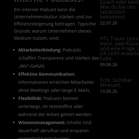
Coach oder beid
Was du bei uns
Ein interner Podcast kann die
tatsächlich
bekommst
Unternehmenskultur stärken und zur
22.07.26
Effizienzsteigerung beitragen. Typische
Gründe, warum Unternehmen dieses
Medium nutzen, sind:
HTL Traun: Lesu
Input, zwei Klas
und eine Frage, 
Mitarbeiterbindung:
Podcasts
ich nicht erwarte
schaffen Transparenz und stärken das
habe
09.06.26
„Wir“-Gefühl.
Effektive Kommunikation:
Echt. Sichtbar.
Informationen erreichen Mitarbeiter
Wirksam.
ohne Meetings oder lange E-Mails.
13.05.26
Flexibilität:
Podcasts können
unterwegs, im Homeoffice oder
während der Arbeit gehört werden.
Wissensmanagement:
Inhalte sind
dauerhaft abrufbar und ersparen
wiederholte Schulungen.