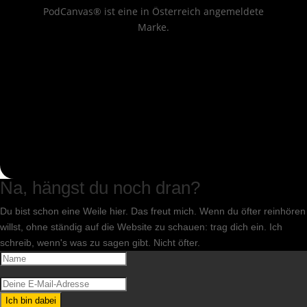
PodCanvas® ist eine in Österreich angemeldete
Marke.
Na, hängst du noch dran?
Du bist schon eine Weile hier. Das freut mich. Wenn du öfter reinhören
willst, ohne ständig auf die Website zu schauen: trag dich ein. Ich
schreib, wenn's was zu sagen gibt. Nicht öfter.
Ich bin dabei