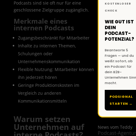
Podcasts sind sie oft nur für eine
KOSTENLOSER
geschlossene Zielgruppe zugänglich.
CHECK
Merkmale eines
WIE GUT IST
internen Podcasts
DEIN
PODCAST-
Zugangsbeschränkt für Mitarbeiter
POTENZIAL?
Inhalte zu internen Themen,
Beantworte 5
Schulungen oder
Fragen — und du
Unternehmenskommunikation
weißt sofort, ob
ein Podcast für
Flexible Nutzung: Mitarbeiter können
dein B2B-
ihn jederzeit hören
Unternehmen Sin
macht.
Geringe Produktionskosten im
Vergleich zu anderen
PODSIGNAL
Kommunikationsmitteln
STARTEN →
Warum setzen
Unternehmen auf
News vom Teddy
interne Podcasts?
Podcast-Agentur