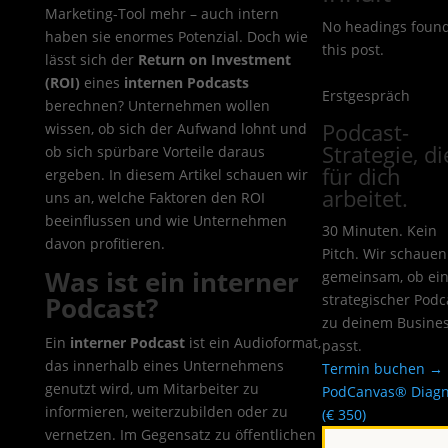
Marketing-Tool mehr – auch intern
No headings found
haben sie enormes Potenzial. Doch wie
this post.
lässt sich der
Return on Investment
(ROI)
eines
internen Podcasts
Erstgespräch
berechnen? Unternehmen wollen
Podcast-
wissen, ob sich der Aufwand lohnt und
Strategie, di
ob sich spürbare Vorteile daraus
für dich
ergeben. In diesem Artikel schauen wir
arbeitet.
uns an, welche Faktoren den ROI
beeinflussen und wie Unternehmen
30 Minuten. Kein
davon profitieren.
Pitch. Wir schauen
Was ist ein interner
gemeinsam, ob ei
Podcast?
strategischer Podc
zu deinem Busine
Ein
interner Podcast
ist ein Audioformat,
passt.
das innerhalb eines Unternehmens
Termin buchen →
genutzt wird, um Mitarbeiter zu
PodCanvas® Diag
informieren, weiterzubilden oder zu
(€ 350)
vernetzen. Im Gegensatz zu öffentlichen