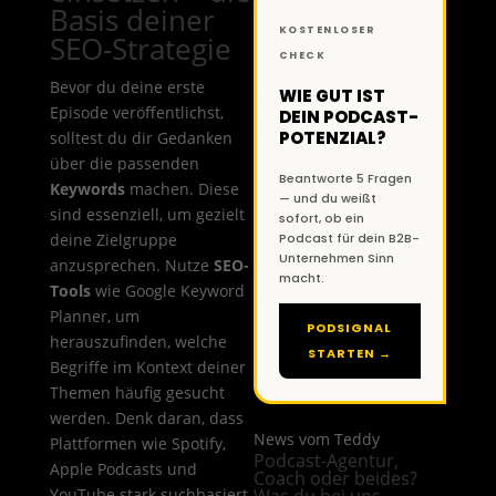
Basis deiner
KOSTENLOSER
SEO-Strategie
CHECK
Bevor du deine erste
WIE GUT IST
Episode veröffentlichst,
DEIN PODCAST-
POTENZIAL?
solltest du dir Gedanken
über die passenden
Beantworte 5 Fragen
Keywords
machen. Diese
— und du weißt
sind essenziell, um gezielt
sofort, ob ein
deine Zielgruppe
Podcast für dein B2B-
Unternehmen Sinn
anzusprechen. Nutze
SEO-
macht.
Tools
wie Google Keyword
Planner, um
PODSIGNAL
herauszufinden, welche
STARTEN →
Begriffe im Kontext deiner
Themen häufig gesucht
werden. Denk daran, dass
News vom Teddy
Plattformen wie Spotify,
Podcast-Agentur,
Apple Podcasts und
Coach oder beides?
YouTube stark suchbasiert
Was du bei uns