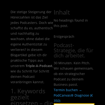
Inhalt
Die stetige Steigerung der
Hörerzahlen ist das Ziel
No headings found in
jedes Podcasters. Doch wie
this post.
schaffst du es, authentisch
und nachhaltig zu
Erstgespräch
wachsen, ohne dabei die
Podcast-
eigene Authentizität zu
Strategie, die für
verlieren? In diesem
dich arbeitet.
Blogartikel gebe ich dir
praktische Tipps aus
30 Minuten. Kein Pitch.
unserem
Triple-A-Podcast
,
Wir schauen gemeinsam,
wie du Schritt für Schritt
ob ein strategischer
deinen Podcast
Podcast zu deinem
voranbringen kannst.
Business passt.
1. Keywords
Termin buchen →
gezielt
PodCanvas® Diagnose (€
350)
einsetzen – die