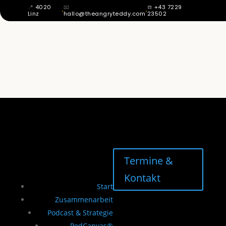
📍
4020
📧
☎️
+43 7229
·
·
Linz
hallo@theangryteddy.com
23502
MIT 12 WUSSTE ICH: MEIN VATER IST
NICHT MEIN VATER. DAHER KOMMT
MEINE GANZE EHRLICHKEIT. | EG042
Termine &
Kontakt
Start
Zusammenarbeit
Podcast & Strategie
PodCanvas®