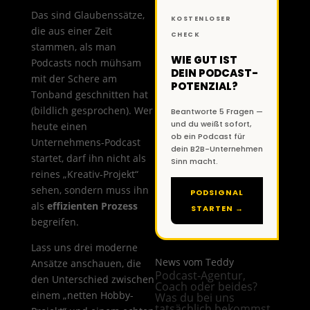
Das sind Glaubenssätze,
KOSTENLOSER
die aus einer Zeit
CHECK
stammen, als man
WIE GUT IST
Podcasts noch mühsam
DEIN PODCAST-
mit der Schere am
POTENZIAL?
Tonband geschnitten hat
(bildlich gesprochen). Wer
Beantworte 5 Fragen —
und du weißt sofort,
heute einen
ob ein Podcast für
Unternehmens-Podcast
dein B2B-Unternehmen
startet, darf ihn nicht als
Sinn macht.
reines „Kreativ-Projekt“
sehen, sondern muss ihn
PODSIGNAL
als
effizienten Prozess
STARTEN →
begreifen.
Lass uns drei moderne
News vom Teddy
Ansätze anschauen, die
Podcast-Agentur,
den Unterschied zwischen
Coach oder beides?
einem „netten Hobby-
Was du bei uns
tatsächlich bekommst