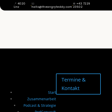
📍
4020
📧
☎️
+43 7229
·
·
Linz
hallo@theangryteddy.com
23502
MIT 12 WUSSTE ICH: MEIN VATER IST
NICHT MEIN VATER. DAHER KOMMT
MEINE GANZE EHRLICHKEIT. | EG042
Termine &
Kontakt
Start
Zusammenarbeit
Podcast & Strategie
PodCanvas®