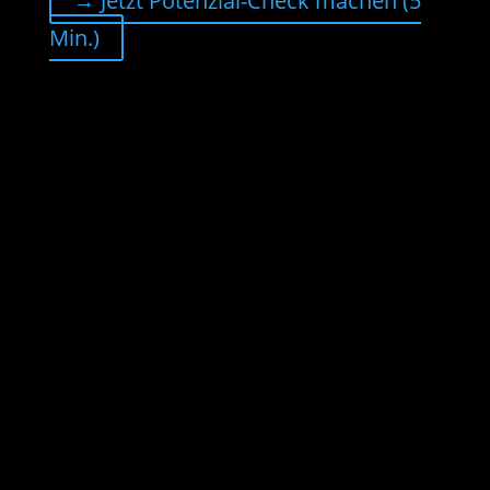
→ Jetzt Potenzial-Check machen (5
Min.)