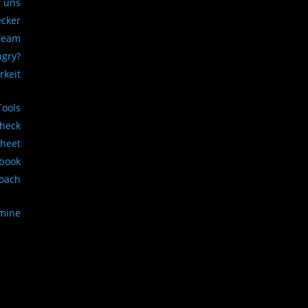
 uns
ecker
Team
ngry?
rkeit
Tools
Check
sheet
book
Coach
rmine