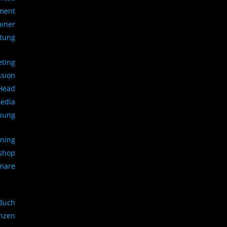
ment
ainer
atung
eting
ssion
 Head
Media
uung
ining
kshop
inare
Buch
nzen