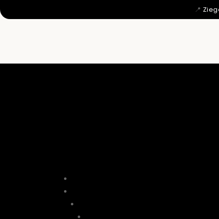
📍
Zieg
MIT 12 WU

DAHER KO