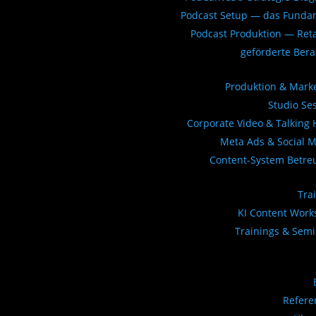
Podcast Setup — das Funda
Podcast Produktion — Ret
geförderte Ber
Produktion & Mark
Studio Se
Corporate Video & Talking
Meta Ads & Social 
Content-System Betre
Tra
KI Content Wor
Trainings & Sem
Refere