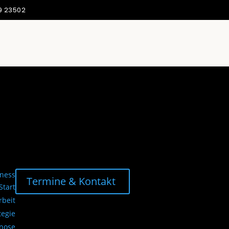
9 23502
Termine & Kontakt
Start
beit
tegie
gnose