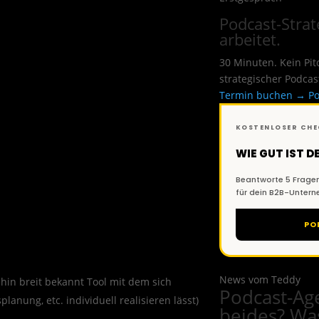
Podcast-Strate
arbeitet.
30 Minuten. Kein Pi
strategischer Podcas
Termin buchen →
Po
KOSTENLOSER CH
WIE GUT IST 
Beantworte 5 Fragen
für dein B2B-Unter
PO
News vom Teddy
in breit bekannt Tool mit dem sich
Podcast-Ag
anung, etc. individuell realisieren lässt)
beides? Wa