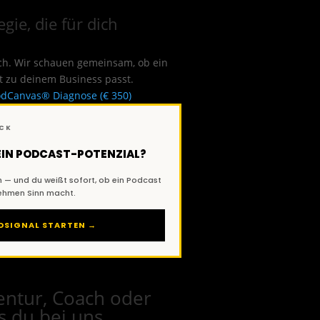
gie, die für dich
tch. Wir schauen gemeinsam, ob ein
t zu deinem Business passt.
dCanvas® Diagnose (€ 350)
ECK
DEIN PODCAST-POTENZIAL?
 — und du weißt sofort, ob ein Podcast
nehmen Sinn macht.
DSIGNAL STARTEN →
entur, Coach oder
s du bei uns