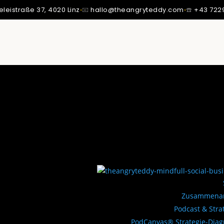
eleistraße 37,
4020 Linz
·
📧
hallo@theangryteddy.com
·
☎️
+43 722
SSTE ICH: MEIN VATER IST NICHT MEIN VATER.
MMT MEINE GANZE EHRLICHKEIT. | EG042
Zusammenar
Podcast & Stra
PodCanvas® Strategie-Dia