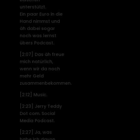
unterstützt.
Ein paar Euro in die
Hand nimmst und
äh dabei sogar
noch was lernst
übers Podcast.
[2:07]
Das äh freue
mich natürlich,
wenn wir da noch
mehr Geld
zusammenbekommen.
[2:12]
Music.
[2:23]
Jerry Teddy
Dot com. Social
Media Podcast.
[2:27]
Ja, was
habe ich davon,