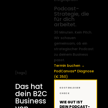
Podcast-
Strategie, die
für dich
arbeitet.
30 Minuten. Kein Pitch.
Wir schauen
gemeinsam, ob ein
strategischer Podcast
zu deinem Business
passt.
Termin buchen →
PodCanvas® Diagnose
[tags]
(€ 350)
Das hat
KOSTENLOSER
dein B2C
CHECK
Business
WIE GUT IST
DEIN PODCAST-