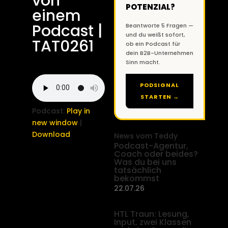
von
POTENZIAL?
einem
Podcast |
Beantworte 5 Fragen —
und du weißt sofort,
TAT0261
ob ein Podcast für
dein B2B-Unternehmen
Sinn macht.
PODSIGNAL
STARTEN →
Podcast:
Play in
new window
|
Download
News vom Teddy
Podcast-Agentur,
Coach oder beides?
Was du bei uns
tatsächlich
bekommst
22.07.26
HTL Traun: Lesung,
Input, zwei Klassen