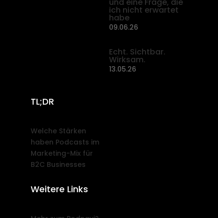
und eine Frage, die
ich nicht erwartet
habe
09.06.26
Echt. Sichtbar.
Wirksam.
13.05.26
TL;DR
Welche Stärken
haben Podcasts im
Marketing-Mix für
B2C Businesses
Weitere Links