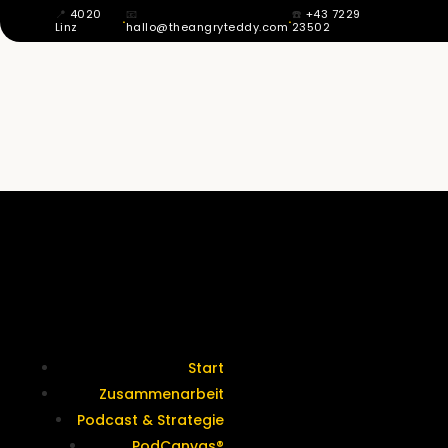
📍
4020
📧
☎️
+43 7229
·
·
Linz
hallo@theangryteddy.com
23502
MIT 12 WUSSTE ICH: MEIN VATER IST
NICHT MEIN VATER. DAHER KOMMT
MEINE GANZE EHRLICHKEIT. | EG042
Termine &
Kontakt
Start
Zusammenarbeit
Podcast & Strategie
PodCanvas®