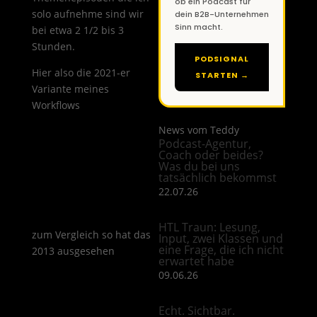
ob ein Podcast für
solo aufnehme sind wir
dein B2B-Unternehmen
Sinn macht.
bei etwa 2 1/2 bis 3
Stunden.
PODSIGNAL
Hier also die 2021-er
STARTEN →
Variante meines
Workflows
News vom Teddy
Podcast-Agentur,
Coach oder beides?
Was du bei uns
tatsächlich bekommst
22.07.26
HTL Traun: Lesung,
zum Vergleich so hat das
Input, zwei Klassen und
eine Frage, die ich nicht
2013 ausgesehen
erwartet habe
09.06.26
Echt. Sichtbar.