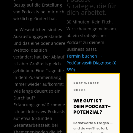
Strategie, die für
Bezug auf die Erstellung
dich arbeitet.
von Podcasts bei mir nicht
wirklich geändert hat.
30 Minuten. Kein Pitch.
Wir schauen gemeinsam,
Im Wesentlichen sind es
ob ein strategischer
Ausrüstunggegenstände
Podcast zu deinem
und das eine oder andere
Business passt.
Webtool das sich
Termin buchen →
verändert hat. Der Ablauf
PodCanvas® Diagnose (€
ist aber Großteils gleich
350)
geblieben. Eine Frage die
in dem Zusammenhang
immer wieder aufkommt:
KOSTENLOSER
Wie lange dauert so ein
CHECK
Durchlauf?
WIE GUT IST
Erfahrungsgemäß komme
DEIN PODCAST-
ich bei Interview-Podcasts
POTENZIAL?
auf etwa 6 Stunden
Beantworte 5 Fragen —
Gesamtarbeitszeit, bei
und du weißt sofort,
Themenepisoden die ich