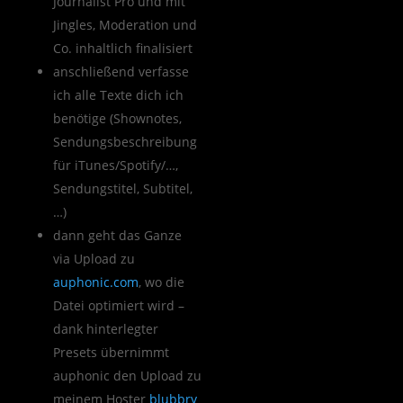
Journalist Pro und mit
Jingles, Moderation und
Co. inhaltlich finalisiert
anschließend verfasse
ich alle Texte dich ich
benötige (Shownotes,
Sendungsbeschreibung
für iTunes/Spotify/…,
Sendungstitel, Subtitel,
…)
dann geht das Ganze
via Upload zu
auphonic.com
, wo die
Datei optimiert wird –
dank hinterlegter
Presets übernimmt
auphonic den Upload zu
meinem Hoster
blubbry