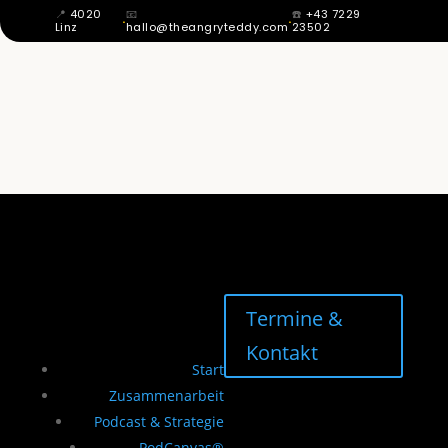
📍
4020
📧
☎️
+43 7229
·
·
Linz
hallo@theangryteddy.com
23502
MIT 12 WUSSTE ICH: MEIN VATER IST
NICHT MEIN VATER. DAHER KOMMT
MEINE GANZE EHRLICHKEIT. | EG042
Termine &
Kontakt
Start
Zusammenarbeit
Podcast & Strategie
PodCanvas®