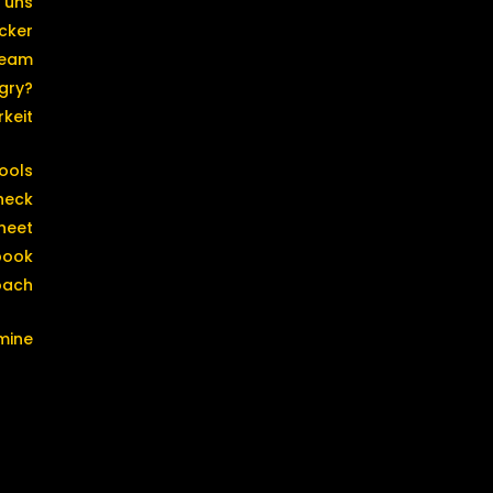
 uns
cker
eam
gry?
keit
ools
heck
heet
book
oach
mine