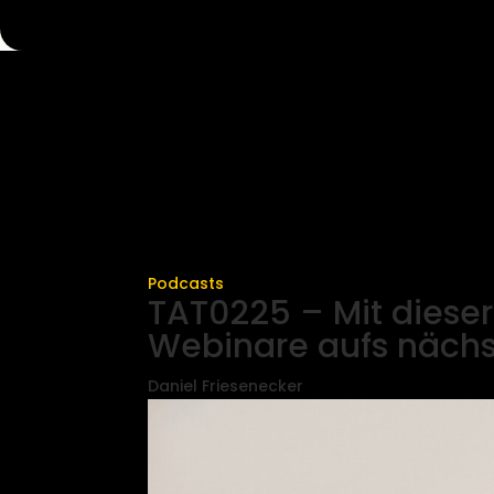
Podcasts
TAT0225 – Mit diese
Webinare aufs nächs
Daniel Friesenecker