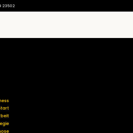
9 23502
Termine &
Start
Kontakt
beit
egie
nose