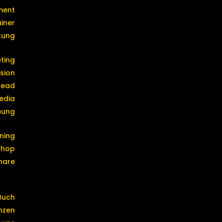
ment
iner
tung
ting
sion
Head
edia
uung
ining
shop
nare
Buch
nzen