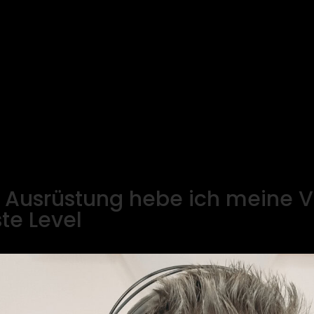
r Ausrüstung hebe ich meine V
te Level