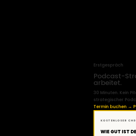
Erstgespräch
Podcast-Stra
arbeitet.
30 Minuten. Kein P
strategischer Podc
Termin buchen →
P
KOSTENLOSER CH
WIE GUT IST 