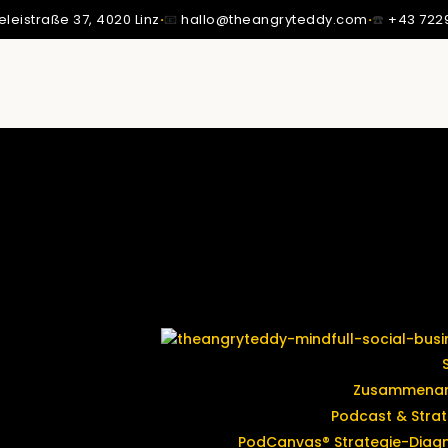
eleistraße 37,
4020 Linz
·
📧
hallo@theangryteddy.com
·
☎️
+43 722
SSTE ICH: MEIN VATER IST NICHT MEIN VATER.
MMT MEINE GANZE EHRLICHKEIT. | EG042
Zusammenar
Podcast & Strat
PodCanvas® Strategie-Diag