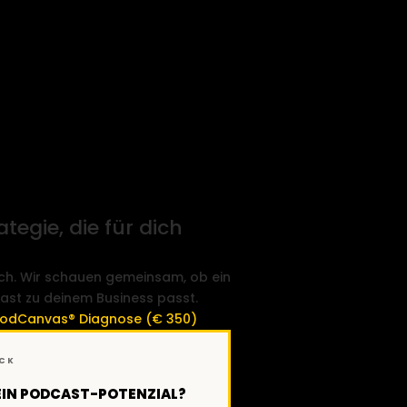
tegie, die für dich
itch. Wir schauen gemeinsam, ob ein
ast zu deinem Business passt.
odCanvas® Diagnose (€ 350)
ECK
DEIN PODCAST-POTENZIAL?