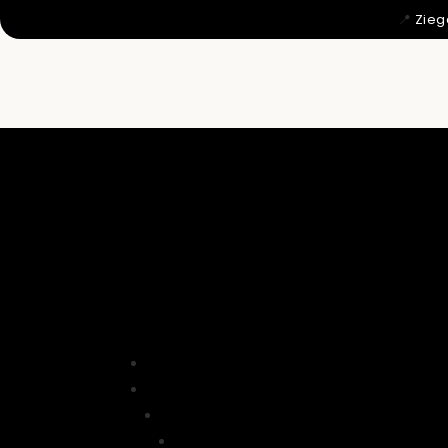
📍
Zieg
MIT 12 WU

DAHER KO