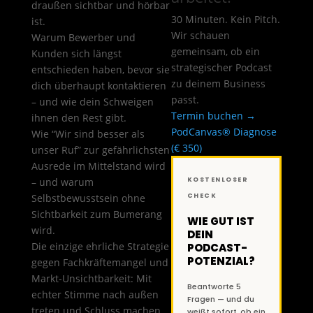
draußen sichtbar und hörbar
30 Minuten. Kein Pitch.
ist.
Wir schauen
Warum Bewerber und
gemeinsam, ob ein
Kunden sich längst
strategischer Podcast
entschieden haben, bevor sie
zu deinem Business
dich überhaupt kontaktieren
passt.
– und wie dein Schweigen
Termin buchen →
ihnen den Rest gibt.
PodCanvas® Diagnose
Wie “Wir sind besser als
(€ 350)
unser Ruf” zur gefährlichsten
Ausrede im Mittelstand wird
– und warum
KOSTENLOSER
Selbstbewusstsein ohne
CHECK
Sichtbarkeit zum Bumerang
WIE GUT IST
wird.
DEIN
Die einzige ehrliche Strategie
PODCAST-
POTENZIAL?
gegen Fachkräftemangel und
Markt-Unsichtbarkeit: Mit
Beantworte 5
echter Stimme nach außen
Fragen — und du
treten und Schluss machen
weißt sofort, ob ein