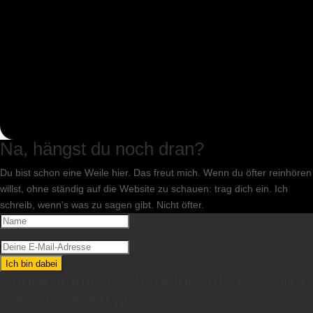
Na, hängst du noch dran?
Du bist schon eine Weile hier. Das freut mich. Wenn du öfter reinhören
willst, ohne ständig auf die Website zu schauen: trag dich ein. Ich
schreib, wenn's was zu sagen gibt. Nicht öfter.
Ich bin dabei
Angekommen. Ich melde mich, wenn's
was zu sagen gibt.