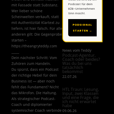
Podcast für dein
mit Fassade statt Substanz.
B2B-Unternehmen
Wer lieber schöne
Sinn macht.
Scheinwelten verkauft, statt
mit Authentizität Klartext zu
PODSIGNAL
liefern, ist hier falsch. Für alle
STARTEN →
anderen gilt: Die Gegenprobe
starten –
https://theangryteddy.com
News vom Teddy
_____
Podcast-Agentur,
Dein nächster Schritt: Vom
Coach oder beides?
Was du bei uns
Zuhören zum Handeln.
tatsächlich
Du spürst, dass ein Podcast
bekommst
der richtige Hebel für dein
22.07.26
Business ist — aber noch
fehlt das Fundament? Nicht
HTL Traun: Lesung,
das Mikrofon. Die Haltung.
Input, zwei Klassen
und eine Frage, die
Als strategischer Podcast-
ich nicht erwartet
Coach und diplomierter
habe
systemischer Coach verbinde
09.06.26