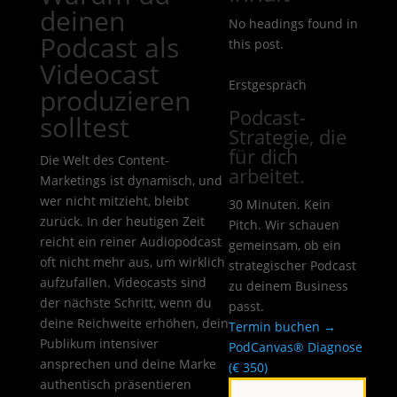
deinen
No headings found in
Podcast als
this post.
Videocast
Erstgespräch
produzieren
Podcast-
solltest
Strategie, die
für dich
Die Welt des Content-
arbeitet.
Marketings ist dynamisch, und
wer nicht mitzieht, bleibt
30 Minuten. Kein
zurück. In der heutigen Zeit
Pitch. Wir schauen
reicht ein reiner Audiopodcast
gemeinsam, ob ein
oft nicht mehr aus, um wirklich
strategischer Podcast
aufzufallen. Videocasts sind
zu deinem Business
der nächste Schritt, wenn du
passt.
deine Reichweite erhöhen, dein
Termin buchen →
Publikum intensiver
PodCanvas® Diagnose
ansprechen und deine Marke
(€ 350)
authentisch präsentieren