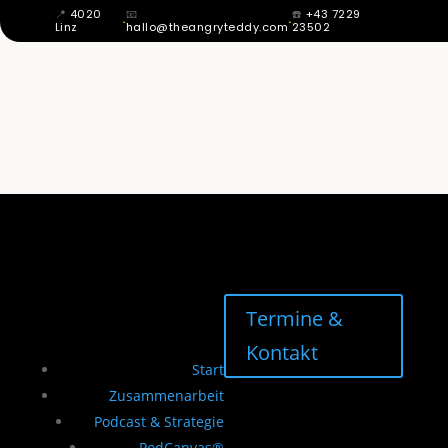
📍
4020
📧
☎️
+43 7229
·
·
Linz
hallo@theangryteddy.com
23502
MIT 12 WUSSTE ICH: MEIN VATER IST
NICHT MEIN VATER. DAHER KOMMT
MEINE GANZE EHRLICHKEIT. | EG042
Termine &
Kontakt
Start
Zusammenarbeit
Podcast & Strategie
PodCanvas®