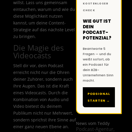
willst. Lass uns gemeinsam
KOSTENLOSER
eintauchen, warum und wie du
CHECK
diese Möglichkeit nutzen
WIE GUT IST
kannst, um deine Content-
DEIN
Strategie auf das nächste Level
PODCAST-
zu bringen.
POTENZIAL?
Die Magie des
Beantworte 5
Videocasts
Fragen — und du
weißt sofort, ob
ein Podcast für
Stell dir vor, dein Podcast
dein B2B-
erreicht nicht nur die Ohren
Unternehmen Sinn
deiner Zuhörer, sondern auch
macht.
ihre Augen. Das ist die Kraft
eines Videocasts. Durch die
PODSIGNAL
Kombination von Audio und
STARTEN →
Video bietest du deinem
Publikum nicht nur Mehrwert,
sondern sprichst ihre Sinne auf
News vom Teddy
einer ganz neuen Ebene an.
Podcast-Agentur,