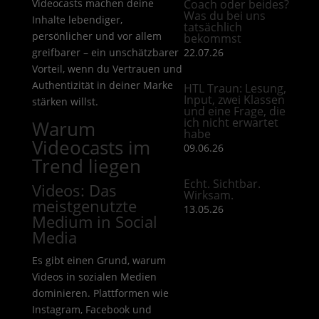
Videocasts machen deine
Coach oder beides?
Was du bei uns
Inhalte lebendiger,
tatsächlich
persönlicher und vor allem
bekommst
greifbarer – ein unschätzbarer
22.07.26
Vorteil, wenn du Vertrauen und
Authentizität in deiner Marke
HTL Traun: Lesung,
Input, zwei Klassen
stärken willst.
und eine Frage, die
ich nicht erwartet
Warum
habe
Videocasts im
09.06.26
Trend liegen
Echt. Sichtbar.
Videos: Das
Wirksam.
meistgenutzte
13.05.26
Medium in Social
Media
Es gibt einen Grund, warum
Videos in sozialen Medien
dominieren. Plattformen wie
Instagram, Facebook und