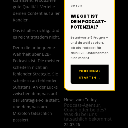
konsistent. Produziere
gute Qualität. Verteile
CHECK
deinen Content auf allen
WIE GUT IST
Kanälen.
DEIN PODCAST-
POTENZIAL?
Das ist alles richtig. Und
es reicht trotzdem nicht.
Beantworte 5 Fragen —
und du weißt sofort,
Denn die unbequeme
ob ein Podcast für
dein B2B-Unternehmen
Wahrheit über B2B-
Sinn macht.
Podcasts ist: Die meisten
scheitern nicht an
PODSIGNAL
fehlender Strategie. Sie
STARTEN →
scheitern an fehlender
Substanz. An der Lücke
zwischen dem, was auf
News vom Teddy
der Strategie-Folie steht,
Podcast-Agentur,
und dem, was am
Coach oder beides?
Mikrofon tatsächlich
Was du bei uns
tatsächlich bekommst
passiert.
22.07.26