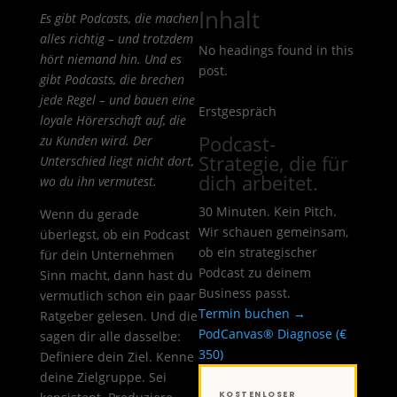
Inhalt
Es gibt Podcasts, die machen
alles richtig – und trotzdem
No headings found in this
hört niemand hin. Und es
post.
gibt Podcasts, die brechen
jede Regel – und bauen eine
Erstgespräch
loyale Hörerschaft auf, die
Podcast-
zu Kunden wird. Der
Strategie, die für
Unterschied liegt nicht dort,
dich arbeitet.
wo du ihn vermutest.
30 Minuten. Kein Pitch.
Wenn du gerade
Wir schauen gemeinsam,
überlegst, ob ein Podcast
ob ein strategischer
für dein Unternehmen
Podcast zu deinem
Sinn macht, dann hast du
Business passt.
vermutlich schon ein paar
Termin buchen →
Ratgeber gelesen. Und die
PodCanvas® Diagnose (€
sagen dir alle dasselbe:
350)
Definiere dein Ziel. Kenne
deine Zielgruppe. Sei
KOSTENLOSER