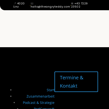
📍
4020
📧
☎️
+43 7229
·
·
Linz
hallo@theangryteddy.com
23502
MIT 12 WUSSTE ICH: MEIN VATER IST
NICHT MEIN VATER. DAHER KOMMT
MEINE GANZE EHRLICHKEIT. | EG042
Termine &
Kontakt
Start
Zusammenarbeit
Podcast & Strategie
PodCanvas®