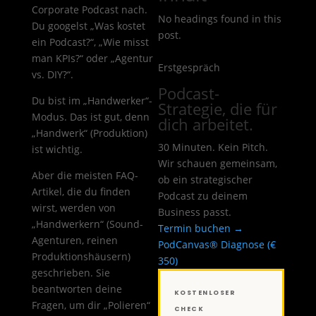
Corporate Podcast nach.
No headings found in this
Du googelst „Was kostet
post.
ein Podcast?“, „Wie misst
man KPIs?“ oder „Agentur
Erstgespräch
vs. DIY?“.
Podcast-
Du bist im „Handwerker“-
Strategie, die für
Modus. Das ist gut, denn
dich arbeitet.
„Handwerk“ (Produktion)
30 Minuten. Kein Pitch.
ist wichtig.
Wir schauen gemeinsam,
Aber die meisten FAQ-
ob ein strategischer
Artikel, die du finden
Podcast zu deinem
wirst, werden von
Business passt.
„Handwerkern“ (Sound-
Termin buchen →
Agenturen, reinen
PodCanvas® Diagnose (€
Produktionshäusern)
350)
geschrieben. Sie
beantworten deine
KOSTENLOSER
Fragen, um dir „Polieren“
CHECK