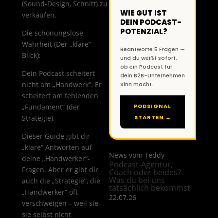
(Sound-Design, Schnitt) zu
WIE GUT IST
verkaufen.
DEIN PODCAST-
POTENZIAL?
Die schonungslose
Wahrheit (Der „klare“
Beantworte 5 Fragen —
Blick):
und du weißt sofort,
ob ein Podcast für
Dein Podcast scheitert
dein B2B-Unternehmen
nicht am „Handwerk“. Er
Sinn macht.
scheitert am fehlenden
„Fundament“ (der
PODSIGNAL
Strategie).
STARTEN →
Dieser Guide gibt dir
„klare“ Antworten auf
News vom Teddy
deine „Handwerker“-
Podcast-Agentur,
Fragen. Aber er gibt dir
Coach oder beides?
Was du bei uns
auch die „Strategie“, die
tatsächlich bekommst
„Handwerker“ oft
22.07.26
verschweigen – weil sie
sie selbst nicht