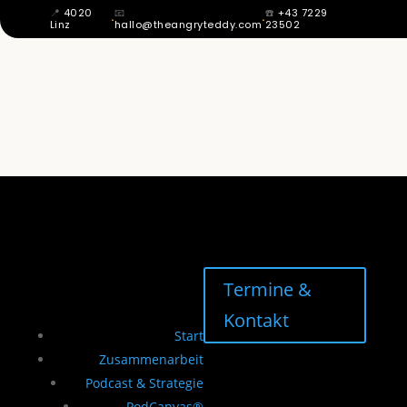
📍
4020
📧
☎️
+43 7229
·
·
Linz
hallo@theangryteddy.com
23502
MIT 12 WUSSTE ICH: MEIN VATER IST
NICHT MEIN VATER. DAHER KOMMT
MEINE GANZE EHRLICHKEIT. | EG042
Termine &
Kontakt
Start
Zusammenarbeit
Podcast & Strategie
PodCanvas®