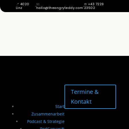
📍
4020
📧
☎️
+43 7229
·
·
Linz
hallo@theangryteddy.com
23502
MIT 12 WUSSTE ICH: MEIN VATER IST
NICHT MEIN VATER. DAHER KOMMT
MEINE GANZE EHRLICHKEIT. | EG042
Termine &
Kontakt
Start
Zusammenarbeit
Podcast & Strategie
PodCanvas®