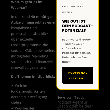
Worum geht es im
Webinar?
KOSTENLOSER
CHECK
In der rund
40-minütigen
WIE GUT IST
Aufzeichnung
gibt es einen
DEIN PODCAST-
kompakten und
POTENZIAL?
praxisnahen Überblick
über aktuelle
Beantworte 5 Fragen
— und du weißt
Förderprogramme, die
sofort, ob ein
speziell KMU dabei helfen,
Podcast für dein B2B-
ihr digitales Marketing
Unternehmen Sinn
strategisch und finanziell
macht.
sinnvoll zu gestalten.
PODSIGNAL
Die Themen im Überblick:
STARTEN →
✔ Welche
Fördermöglichkeiten
derzeit zur Verfügung
News vom Teddy
Podcast-Agentur,
stehen
Coach oder beides?
✔ Was bei der
Was du bei uns