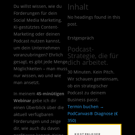
Inhalt
Du willst wissen, wie du
Förderungen für dein
No headings found in this
Social Media Marketing,
post.
KI-gestütztes Content-
Marketing oder deinen
Erstgespräch
Podcast nutzen kannst,
Podcast-
um dein Unternehmen
Strategie, die für
voranzubringen? Ehrlich
dich arbeitet.
gesagt, es gibt jede Menge
Möglichkeiten – man muss
30 Minuten. Kein Pitch.
nur wissen, wo und wie
Wir schauen gemeinsam,
man ansetzt.
ob ein strategischer
Podcast zu deinem
In meinem
45-minütigen
Business passt.
Webinar
gebe ich dir
Termin buchen →
einen Überblick über die
PodCanvas® Diagnose (€
aktuell verfügbaren
350)
Förderungen und zeige
dir, wie auch du davon
KOSTENLOSER