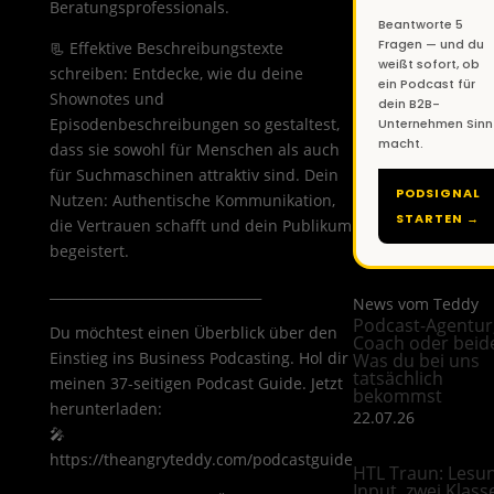
Beratungsprofessionals.
Beantworte 5
Fragen — und du
📃 Effektive Beschreibungstexte
weißt sofort, ob
schreiben: Entdecke, wie du deine
ein Podcast für
Shownotes und
dein B2B-
Episodenbeschreibungen so gestaltest,
Unternehmen Sinn
macht.
dass sie sowohl für Menschen als auch
für Suchmaschinen attraktiv sind. Dein
PODSIGNAL
Nutzen: Authentische Kommunikation,
STARTEN →
die Vertrauen schafft und dein Publikum
begeistert.
________________________________
News vom Teddy
Podcast-Agentur
Du möchtest einen Überblick über den
Coach oder beid
Einstieg ins Business Podcasting. Hol dir
Was du bei uns
tatsächlich
meinen 37-seitigen Podcast Guide. Jetzt
bekommst
herunterladen:
22.07.26
🎤
https://theangryteddy.com/podcastguide
HTL Traun: Lesun
Input, zwei Klass