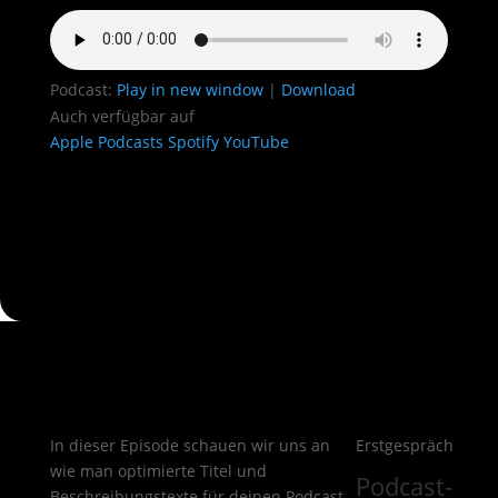
Podcast:
Play in new window
|
Download
Auch verfügbar auf
Apple Podcasts
Spotify
YouTube
In dieser Episode schauen wir uns an
Erstgespräch
wie man optimierte Titel und
Podcast-
Beschreibungstexte für deinen Podcast