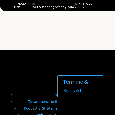
📍
4020
📧
☎️
+43 7229
·
·
Linz
hallo@theangryteddy.com
23502
ZITTERN STATT SKRIPTEN: WAS MIR
MEINE ERSTES PROMI INTERVIEW ÜBER
PERFEKTION GELEHRT HAT | EG042
Termine &
Kontakt
Start
Zusammenarbeit
Podcast & Strategie
PodCanvas®