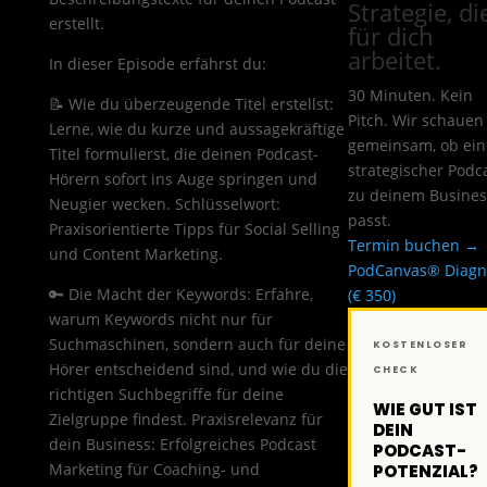
Strategie, di
erstellt.
für dich
arbeitet.
In dieser Episode erfährst du:
30 Minuten. Kein
📝 Wie du überzeugende Titel erstellst:
Pitch. Wir schauen
Lerne, wie du kurze und aussagekräftige
gemeinsam, ob ein
Titel formulierst, die deinen Podcast-
strategischer Podc
Hörern sofort ins Auge springen und
zu deinem Busines
Neugier wecken. Schlüsselwort:
passt.
Praxisorientierte Tipps für Social Selling
Termin buchen →
und Content Marketing.
PodCanvas® Diagn
🔑 Die Macht der Keywords: Erfahre,
(€ 350)
warum Keywords nicht nur für
Suchmaschinen, sondern auch für deine
KOSTENLOSER
Hörer entscheidend sind, und wie du die
CHECK
richtigen Suchbegriffe für deine
WIE GUT IST
Zielgruppe findest. Praxisrelevanz für
DEIN
dein Business: Erfolgreiches Podcast
PODCAST-
Marketing für Coaching- und
POTENZIAL?