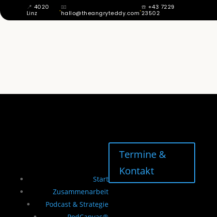
📍
4020
📧
☎️
+43 7229
·
·
Linz
hallo@theangryteddy.com
23502
MIT 12 WUSSTE ICH: MEIN VATER IST
NICHT MEIN VATER. DAHER KOMMT
MEINE GANZE EHRLICHKEIT. | EG042
Termine &
Kontakt
Start
Zusammenarbeit
Podcast & Strategie
PodCanvas®