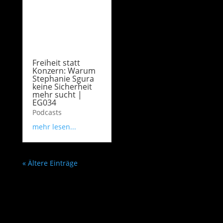
Freiheit statt
Konzern: Warum
Stephanie Sgura
keine Sicherheit
mehr sucht |
EG034
Podcasts
mehr lesen...
« Ältere Einträge