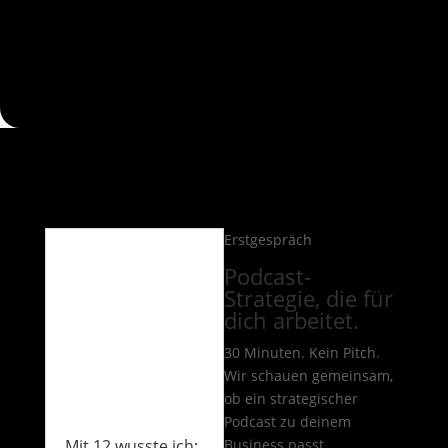
Erstgespräch
Podcast-
Strategie, die für
dich arbeitet.
30 Minuten. Kein Pitch.
Wir schauen gemeinsam,
ob ein strategischer
Podcast zu deinem
Mit 12 wusste ich:
Business passt.