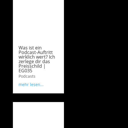
Was ist ein
Podcast-Auftritt
wirklich wert? Ich
zerlege dir das
Preisschild |
EG035
Podcasts
mehr lesen...