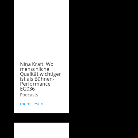
Nina Kraft: Wo
menschliche
Qualität wichtiger
ist als Bühnen-
Performance |
EG036
Podcasts
mehr lesen...