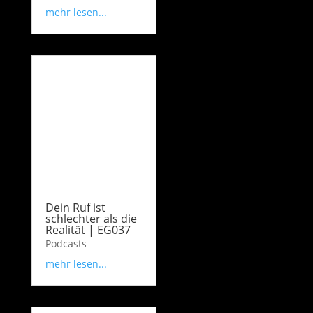
mehr lesen...
Dein Ruf ist
schlechter als die
Realität | EG037
Podcasts
mehr lesen...