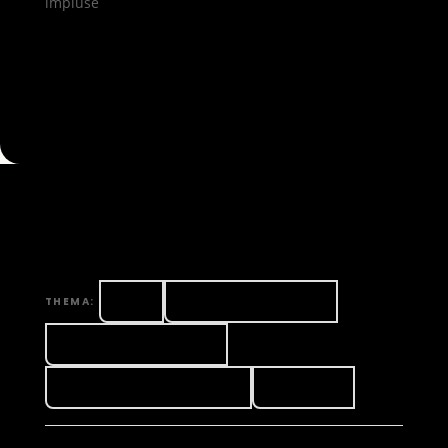
impluse
Alle
Podcast-Marketing
THEMA:
Förderprogramme 💰
News aus dem TeddyLab
Podcasts