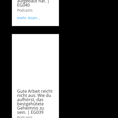
aufgebaut hat. |
EG040
Podcasts
mehr lesen...
Gute Arbeit reicht
nicht aus: Wie du
aufhörst, das
bestgehütete
Geheimnis zu
sein. | EG039
Podcasts