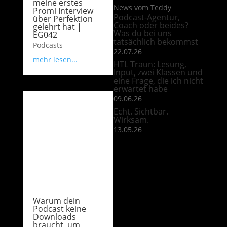
meine erstes
News vom Teddy
Promi Interview
Podcast-Agentur,
über Perfektion
Coach oder beides?
gelehrt hat |
Was du bei uns
EG042
tatsächlich bekommst
Podcasts
22.07.26
mehr lesen...
HTL Traun: Lesung,
Input, zwei Klassen und
eine Frage, die ich nicht
erwartet habe
09.06.26
Echt. Sichtbar.
Wirksam.
13.05.26
Warum dein
Podcast keine
Downloads
braucht, um