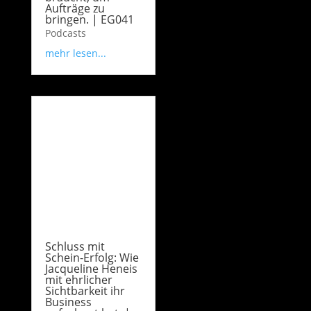
Aufträge zu
bringen. | EG041
Podcasts
mehr lesen...
Schluss mit
Schein-Erfolg: Wie
Jacqueline Heneis
mit ehrlicher
Sichtbarkeit ihr
Business