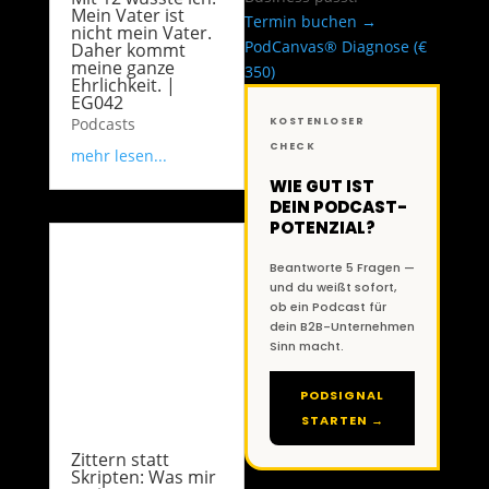
Mein Vater ist
Termin buchen →
nicht mein Vater.
PodCanvas® Diagnose (€
Daher kommt
meine ganze
350)
Ehrlichkeit. |
EG042
Podcasts
KOSTENLOSER
CHECK
mehr lesen...
WIE GUT IST
DEIN PODCAST-
POTENZIAL?
Beantworte 5 Fragen —
und du weißt sofort,
ob ein Podcast für
dein B2B-Unternehmen
Sinn macht.
PODSIGNAL
STARTEN →
Zittern statt
Skripten: Was mir