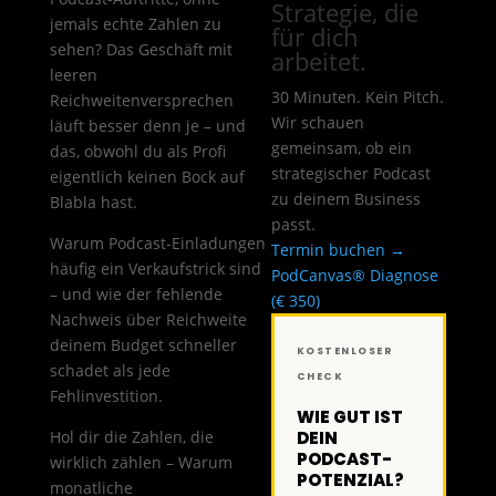
Strategie, die
jemals echte Zahlen zu
für dich
sehen? Das Geschäft mit
arbeitet.
leeren
30 Minuten. Kein Pitch.
Reichweitenversprechen
Wir schauen
läuft besser denn je – und
gemeinsam, ob ein
das, obwohl du als Profi
strategischer Podcast
eigentlich keinen Bock auf
zu deinem Business
Blabla hast.
passt.
Warum Podcast-Einladungen
Termin buchen →
häufig ein Verkaufstrick sind
PodCanvas® Diagnose
– und wie der fehlende
(€ 350)
Nachweis über Reichweite
deinem Budget schneller
KOSTENLOSER
schadet als jede
CHECK
Fehlinvestition.
WIE GUT IST
Hol dir die Zahlen, die
DEIN
PODCAST-
wirklich zählen – Warum
POTENZIAL?
monatliche