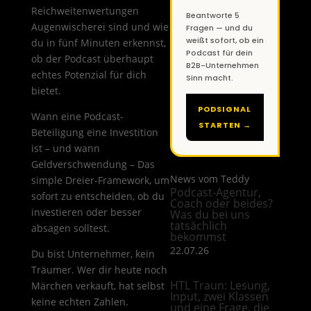
Reichweitenwertungen
Beantworte 5
Augenwischerei sind und wie
Fragen — und du
weißt sofort, ob ein
du in fünf Minuten erkennst,
Podcast für dein
ob der Podcast überhaupt
B2B-Unternehmen
echtes Potenzial für dich
Sinn macht.
bietet.
PODSIGNAL
Wann eine Podcast-
STARTEN →
Beteiligung eine Investition
ist – und wann
Geldverschwendung – Das
News vom Teddy
simple Dreier-Framework, um
Podcast-Agentur,
sofort zu entscheiden, ob du
Coach oder beides?
investieren oder besser
Was du bei uns
tatsächlich
absagen solltest.
bekommst
22.07.26
Du bist Unternehmer, kein
Träumer. Wer dir heute noch
HTL Traun: Lesung,
Märchen verkauft, hat selbst
Input, zwei Klassen
keine echten Zahlen.
und eine Frage, die