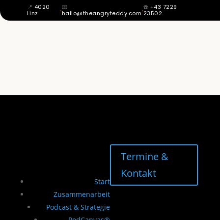
📍
4020
📧
☎️
+43 7229
·
·
Linz
hallo@theangryteddy.com
23502
MIT 12 WUSSTE ICH: MEIN VATER IST
NICHT MEIN VATER. DAHER KOMMT
MEINE GANZE EHRLICHKEIT. | EG042
Termine &
Kontakt
Start
Zusammenarbeit
Podcast & Strategie
PodCanvas®