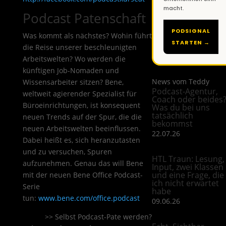
macht.
Podcast Patenschaft
PODSIGNAL
Was kommt als nächstes? Wohin führt
STARTEN →
die Reise unserer beschleunigten
Arbeitswelten? Wo werden die
künftigen Job-Nomaden und
News vom Teddy
Wissensarbeiter sitzen? Bene,
Podcast-Agentur,
weltweit agierender Spezialist für
Coach oder beides
Büroeinrichtungen, ist konsequent
Was du bei uns
tatsächlich
neuen Trends auf der Spur, die die
bekommst
neuen Arbeitswelten beeinflussen.
22.07.26
Dabei heißt es, sich heranzutasten
und zu versuchen, Spuren
HTL Traun: Lesung,
aufzunehmen. Genau das will Bene
Input, zwei Klassen
und eine Frage, die
mit der neuen Bene Office Podcast-
ich nicht erwartet
Serie
habe
tun:
www.bene.com/office.podcast
09.06.26
>> Selbst Podcast-Pate werden?