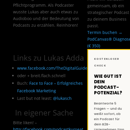
Pflichtprogramm. Als Podcaster
gemeinsam, ob ein
wusste Lukas aber auch etwas zu
strategischer Podcast
Audioboo und der Bedeutung von
zu deinem Business
Podcasts zu erzählen. Reinhören!
passt.
Termin buchen →
PodCanvas® Diagnos
(€ 350)
Links zu Lukas Adda
KOSTENLOSER
CHECK
www.facebook.com/
TheDigitalGuide
oder + breit.flach.schnell
WIE GUT IST
DEIN
Buch:
Face to Face – Erfolgreiches
PODCAST-
Facebook Marketing
POTENZIAL?
Last but not least:
@lukasch
Beantworte 5
Fragen — und du
In eigener Sache
weißt sofort, ob
ein Podcast für
Bitte liken! –
dein B2B-
http://facebook.com/podcastkurseat
Unternehmen Sinn