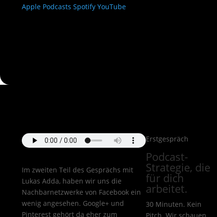
Apple Podcasts
Spotify
YouTube
Erstgespräch
Podcast-
Strategie, die
Im zweiten Teil des Gesprächs mit
für dich
Lukas Adda, haben wir uns die
arbeitet.
Nachbarnetzwerke von Facebook ein
wenig angesehen. Google+ und
30 Minuten. Kein
Pinterest gehört da eher zum
Pitch. Wir schauen