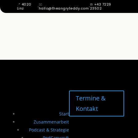
📍
4020
📧
☎️
+43 7229
·
·
Linz
hallo@theangryteddy.com
23502
MIT 12 WUSSTE ICH: MEIN VATER IST
NICHT MEIN VATER. DAHER KOMMT
MEINE GANZE EHRLICHKEIT. | EG042
Termine &
Kontakt
Start
Zusammenarbeit
Podcast & Strategie
PodCanvas®