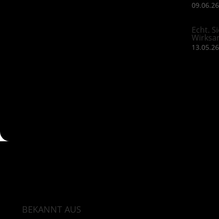
09.06.26
Echt. S
Wirksa
13.05.26
BEKANNT AUS