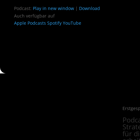
Podcast:
Play in new window
|
Download
Auch verfügbar auf
Apple Podcasts
Spotify
YouTube
Erstges
Podca
Strat
für d