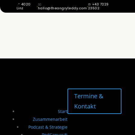
📍
4020
📧
☎️
+43 7229
·
·
Linz
hallo@theangryteddy.com
23502
MIT 12 WUSSTE ICH: MEIN VATER IST
NICHT MEIN VATER. DAHER KOMMT
MEINE GANZE EHRLICHKEIT. | EG042
Termine &
Kontakt
Start
Zusammenarbeit
Podcast & Strategie
PodCanvas®