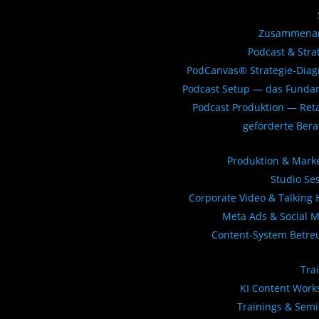
Zusammenar
Podcast & Stra
PodCanvas® Strategie-Dia
Podcast Setup — das Funda
Podcast Produktion — Ret
geförderte Ber
Produktion & Mark
Studio Se
Corporate Video & Talking
Meta Ads & Social 
Content-System Betre
Tra
KI Content Wor
Trainings & Sem