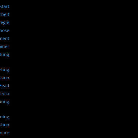
Start
beit
tegie
gnose
ment
ainer
atung
eting
ssion
 Head
Media
uung
ining
kshop
inare