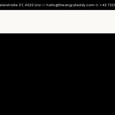
eleistraße 37,
4020 Linz
·
📧
hallo@theangryteddy.com
·
☎️
+43 722
SSTE ICH: MEIN VATER IST NICHT MEIN VATER.
MMT MEINE GANZE EHRLICHKEIT. | EG042