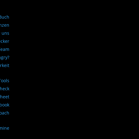
Buch
nzen
 uns
ecker
Team
ngry?
rkeit
Tools
Check
sheet
book
Coach
rmine