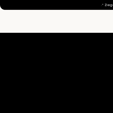
📍
Zieg
MIT 12 WU

DAHER KO