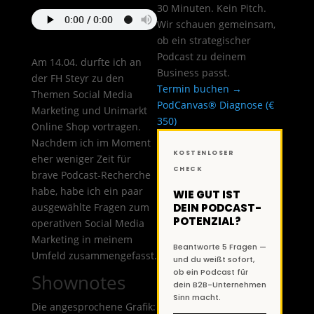
30 Minuten. Kein Pitch.
Wir schauen gemeinsam,
ob ein strategischer
Podcast zu deinem
Am 14.04. durfte ich an
Business passt.
der FH Steyr zu den
Termin buchen →
Themen Social Media
PodCanvas® Diagnose (€
Marketing und Unimarkt
350)
Online Shop vortragen.
Nachdem ich im Moment
KOSTENLOSER
eher weniger Zeit für
CHECK
brave Podcast-Recherche
habe, habe ich ein paar
WIE GUT IST
ausgewählte Fragen zum
DEIN PODCAST-
POTENZIAL?
operativen Social Media
Marketing in meinem
Beantworte 5 Fragen —
Umfeld zusammengefasst.
und du weißt sofort,
ob ein Podcast für
Shownotes
dein B2B-Unternehmen
Sinn macht.
Die angesprochene Grafik: