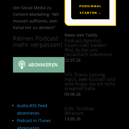
PODSIGNAL
Von Social Media zu
STARTEN →
Content Marketing: “Wir
müssen aufhören, vom
Kanal her zu denken!”
News vom Teddy
Keinen Podcast
Podcast-Agentur,
mehr verpassen!
Coach oder beides?
Was du bei uns
tatsächlich bekommst
22.07.26
HTL Traun: Lesung,
Input, zwei Klassen und
eine Frage, die ich nicht
erwartet habe
09.06.26
Audio-RSS Feed
Echt. Sichtbar.
Wirksam.
abonnieren
13.05.26
Podcast in iTunes
abonnieren