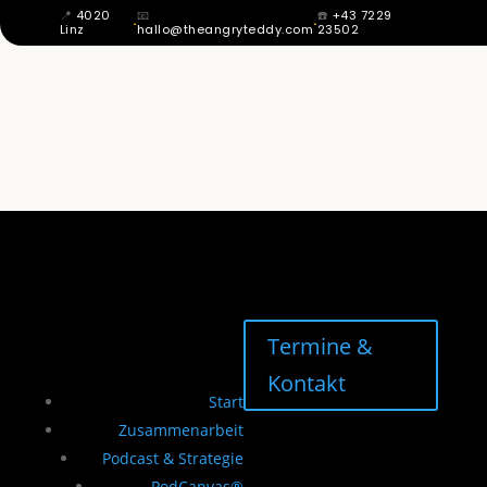
📍
4020
📧
☎️
+43 7229
·
·
Linz
hallo@theangryteddy.com
23502
MIT 12 WUSSTE ICH: MEIN VATER IST
NICHT MEIN VATER. DAHER KOMMT
MEINE GANZE EHRLICHKEIT. | EG042
Termine &
Kontakt
Start
Zusammenarbeit
Podcast & Strategie
PodCanvas®