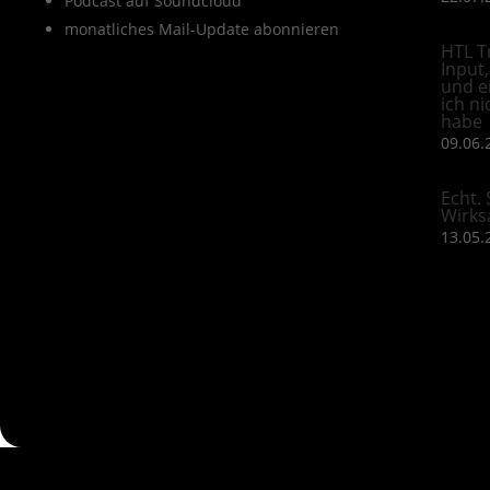
Podcast auf Soundcloud
monatliches Mail-Update abonnieren
HTL T
Input
und e
ich ni
habe
09.06.
Echt. 
Wirks
13.05.