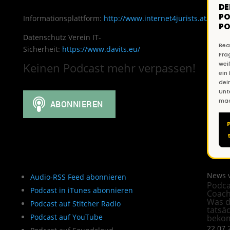
DE
PO
Informationsplattform:
http://www.internet4jurists.at/
PO
Datenschutz Verein IT-
Bea
Sicherheit:
https://www.davits.eu/
Fra
wei
Keinen Podcast mehr verpassen!
ein
dei
Unt
mac
News 
Audio-RSS Feed abonnieren
Podca
Podcast in iTunes abonnieren
Coach
Was d
Podcast auf Stitcher Radio
tatsäc
Podcast auf YouTube
beko
22.07.