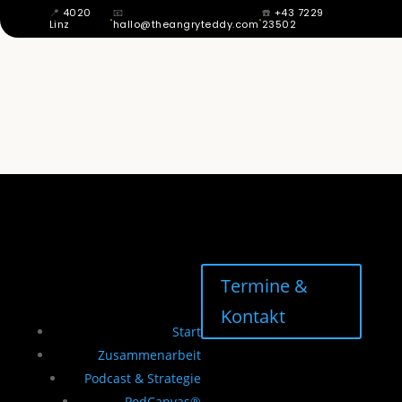
📍
4020
📧
☎️
+43 7229
·
·
Linz
hallo@theangryteddy.com
23502
MIT 12 WUSSTE ICH: MEIN VATER IST
NICHT MEIN VATER. DAHER KOMMT
MEINE GANZE EHRLICHKEIT. | EG042
Termine &
Kontakt
Start
Zusammenarbeit
Podcast & Strategie
PodCanvas®