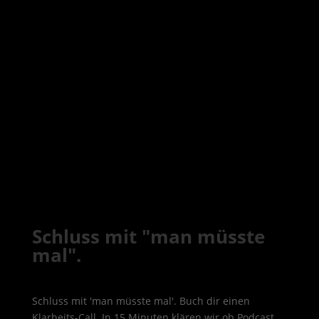
Schluss mit "man müsste
mal".
Schluss mit 'man müsste mal'. Buch dir einen
Klarheits-Call. In 15 Minuten klären wir ob Podcast