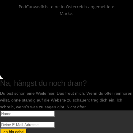
PodCanvas® ist eine in Österreich angemeldete
Marke.
Na, hängst du noch dran?
Du bist schon eine Weile hier. Das freut mich. Wenn du öfter reinhören
willst, ohne ständig auf die Website zu schauen: trag dich ein. Ich
schreib, wenn's was zu sagen gibt. Nicht öfter.
Ich bin dabei