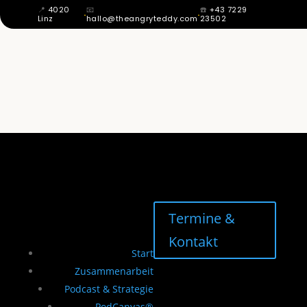
📍
4020
📧
☎️
+43 7229
·
·
Linz
hallo@theangryteddy.com
23502
MIT 12 WUSSTE ICH: MEIN VATER IST
NICHT MEIN VATER. DAHER KOMMT
MEINE GANZE EHRLICHKEIT. | EG042
Termine &
Kontakt
Start
Zusammenarbeit
Podcast & Strategie
PodCanvas®