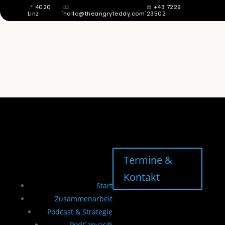
📍
4020
📧
☎️
+43 7229
·
·
Linz
hallo@theangryteddy.com
23502
MIT 12 WUSSTE ICH: MEIN VATER IST
NICHT MEIN VATER. DAHER KOMMT
MEINE GANZE EHRLICHKEIT. | EG042
Termine &
Kontakt
Start
Zusammenarbeit
Podcast & Strategie
PodCanvas®