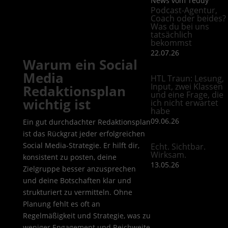
News vom Teddy
Podcast-Agentur,
Coach oder beides?
Was du bei uns
tatsächlich
bekommst
22.07.26
Warum ein Social
Media
HTL Traun: Lesung,
Input, zwei Klassen
Redaktionsplan
und eine Frage, die
wichtig ist
ich nicht erwartet
habe
09.06.26
Ein gut durchdachter Redaktionsplan
ist das Rückgrat jeder erfolgreichen
Social Media-Strategie. Er hilft dir,
Echt. Sichtbar.
Wirksam.
konsistent zu posten, deine
13.05.26
Zielgruppe besser anzusprechen
und deine Botschaften klar und
strukturiert zu vermitteln. Ohne
Planung fehlt es oft an
Regelmäßigkeit und Strategie, was zu
weniger Engagement und Reichweite