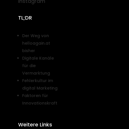
Instagram
TL;DR
Der Weg von
helloagain.at
bisher
Digitale Kanäle
für die
Vermarktung
Fehlerkultur im
digital Marketing
Faktoren für
Innovationskraft
Weitere Links