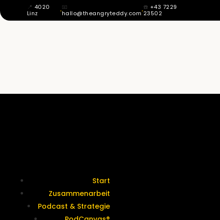
📍
4020
📧
☎️
+43 7229
·
·
Linz
hallo@theangryteddy.com
23502
MIT 12 WUSSTE ICH: MEIN VATER IST
NICHT MEIN VATER. DAHER KOMMT
MEINE GANZE EHRLICHKEIT. | EG042
Termine &
Kontakt
Start
Zusammenarbeit
Podcast & Strategie
PodCanvas®