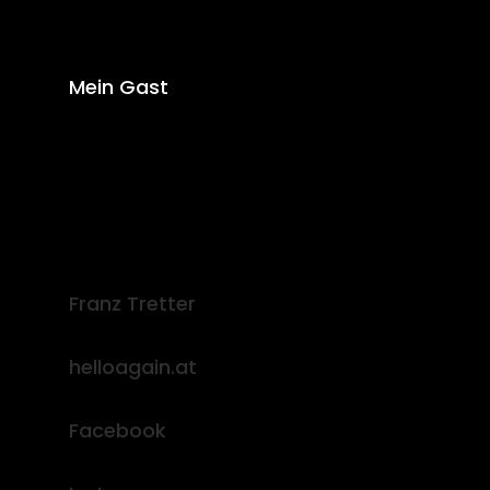
Mein Gast
Franz Tretter
helloagain.at
Facebook