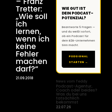
– Franz
Tretter:
WIE GUT IST
DEIN PODCAST-
„Wie soll
POTENZIAL?
ich
Beantworte 5 Fragen —
lernen,
und du weißt sofort,
wenn ich
ob ein Podcast für
dein B2B-Unternehmen
keine
Sinn macht.
Fehler
PODSIGNAL
machen
STARTEN →
darf?“
21.09.2018
News vom Teddy
Podcast-Agentur,
Coach oder beides?
Was du bei uns
tatsächlich
bekommst
22.07.26