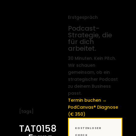
Erstgespräch
Podcast-
Strategie, die
für dich
arbeitet.
30 Minuten. Kein Pitch.
Wir schauen
gemeinsam, ob ein
strategischer Podcast
zu deinem Business
passt.
Termin buchen →
PodCanvas® Diagnose
[tags]
(€ 350)
TAT0158
KOSTENLOSER
CHECK