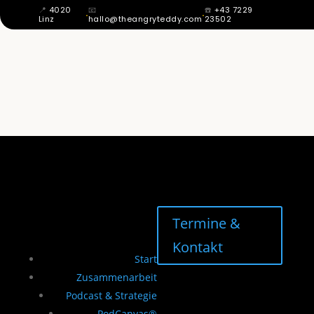
📍
4020
📧
☎️
+43 7229
·
·
Linz
hallo@theangryteddy.com
23502
MIT 12 WUSSTE ICH: MEIN VATER IST
NICHT MEIN VATER. DAHER KOMMT
MEINE GANZE EHRLICHKEIT. | EG042
Termine &
Kontakt
Start
Zusammenarbeit
Podcast & Strategie
PodCanvas®