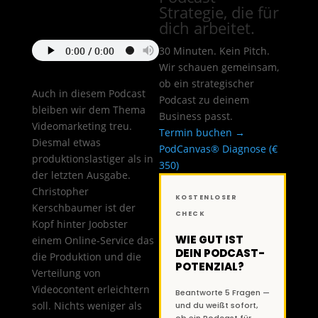
Strategie, die für
dich arbeitet.
30 Minuten. Kein Pitch.
Wir schauen gemeinsam,
ob ein strategischer
Auch in diesem Podcast
Podcast zu deinem
bleiben wir dem Thema
Business passt.
Videomarketing treu.
Termin buchen →
Diesmal etwas
PodCanvas® Diagnose (€
produktionslastiger als in
350)
der letzten Ausgabe.
Christopher
KOSTENLOSER
Kerschbaumer ist der
CHECK
Kopf hinter Joobster
WIE GUT IST
einem Online-Service das
DEIN PODCAST-
die Produktion und die
POTENZIAL?
Verteilung von
Videocontent erleichtern
Beantworte 5 Fragen —
soll. Nichts weniger als
und du weißt sofort,