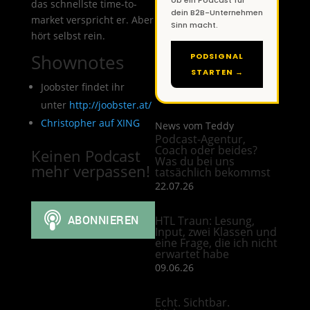
ob ein Podcast für
das schnellste time-to-
dein B2B-Unternehmen
market verspricht er. Aber
Sinn macht.
hört selbst rein.
Shownotes
PODSIGNAL
STARTEN →
Joobster findet ihr
unter
http://joobster.at/
Christopher auf XING
News vom Teddy
Podcast-Agentur,
Coach oder beides?
Keinen Podcast
Was du bei uns
mehr verpassen!
tatsächlich bekommst
22.07.26
HTL Traun: Lesung,
Input, zwei Klassen und
eine Frage, die ich nicht
erwartet habe
09.06.26
Echt. Sichtbar.